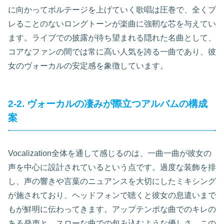
に向かってボルテージを上げていく歌唱は圧巻で、全くブ
レることのないロングトーンが楽曲に強靭な芯を与えてい
ます。ライブでの披露が待ち望まれる隠れた名曲として、
コアなファンの間では常に高い人気を誇る一曲であり、彼
女のヴォーカルの安定感を象徴しています。
2-2. ヴォーカルの凄みが際立つアルバムの構成
案
Vocalization全体を通して感じるのは、一曲一曲が彼女の
声を中心に設計されているという点です。過度な装飾を排
し、声の響きや言葉のニュアンスを大切にしたミキシング
が施されており、ヘッドフォンで聴くと彼女の息遣いまで
もが鮮明に伝わってきます。アップテンポな曲でのキレの
ある発声と、スローな曲での包み込むような優しさ。この