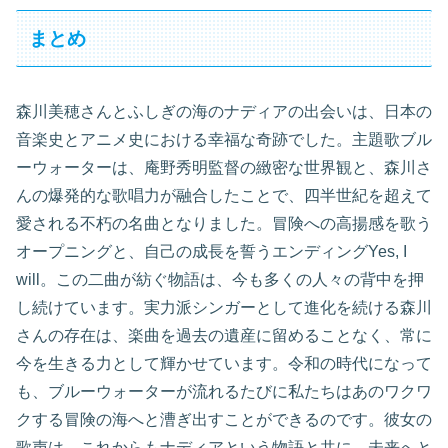
まとめ
森川美穂さんとふしぎの海のナディアの出会いは、日本の
音楽史とアニメ史における幸福な奇跡でした。主題歌ブル
ーウォーターは、庵野秀明監督の緻密な世界観と、森川さ
んの爆発的な歌唱力が融合したことで、四半世紀を超えて
愛される不朽の名曲となりました。冒険への高揚感を歌う
オープニングと、自己の成長を誓うエンディングYes, I
will。この二曲が紡ぐ物語は、今も多くの人々の背中を押
し続けています。実力派シンガーとして進化を続ける森川
さんの存在は、楽曲を過去の遺産に留めることなく、常に
今を生きる力として輝かせています。令和の時代になって
も、ブルーウォーターが流れるたびに私たちはあのワクワ
クする冒険の海へと漕ぎ出すことができるのです。彼女の
歌声は、これからもナディアという物語と共に、未来へと