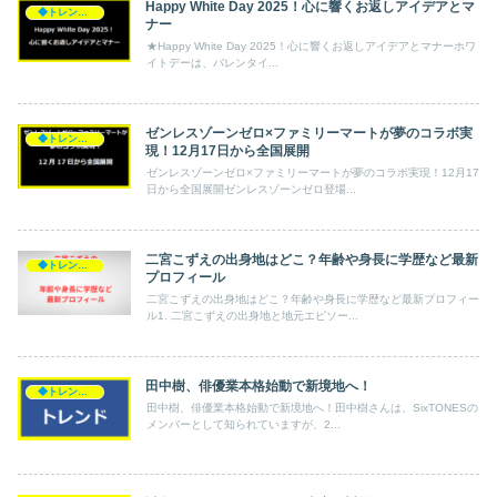
Happy White Day 2025！心に響くお返しアイデアとマ
◆トレンド◆
ナー
★Happy White Day 2025！心に響くお返しアイデアとマナーホワ
イトデーは、バレンタイ...
ゼンレスゾーンゼロ×ファミリーマートが夢のコラボ実
◆トレンド◆
現！12月17日から全国展開
ゼンレスゾーンゼロ×ファミリーマートが夢のコラボ実現！12月17
日から全国展開ゼンレスゾーンゼロ登場...
二宮こずえの出身地はどこ？年齢や身長に学歴など最新
◆トレンド◆
プロフィール
二宮こずえの出身地はどこ？年齢や身長に学歴など最新プロフィー
ル1. 二宮こずえの出身地と地元エピソー...
田中樹、俳優業本格始動で新境地へ！
◆トレンド◆
田中樹、俳優業本格始動で新境地へ！田中樹さんは、SixTONESの
メンバーとして知られていますが、2...