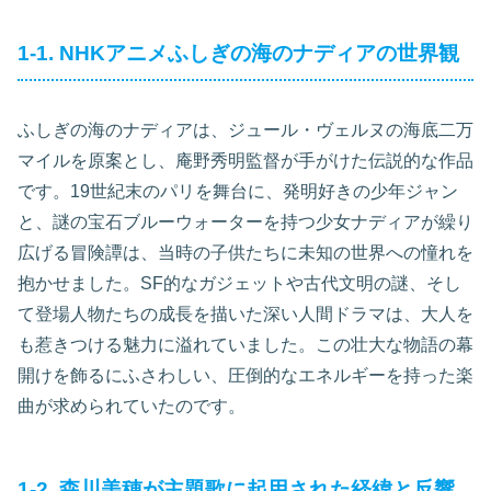
1-1. NHKアニメふしぎの海のナディアの世界観
ふしぎの海のナディアは、ジュール・ヴェルヌの海底二万
マイルを原案とし、庵野秀明監督が手がけた伝説的な作品
です。19世紀末のパリを舞台に、発明好きの少年ジャン
と、謎の宝石ブルーウォーターを持つ少女ナディアが繰り
広げる冒険譚は、当時の子供たちに未知の世界への憧れを
抱かせました。SF的なガジェットや古代文明の謎、そし
て登場人物たちの成長を描いた深い人間ドラマは、大人を
も惹きつける魅力に溢れていました。この壮大な物語の幕
開けを飾るにふさわしい、圧倒的なエネルギーを持った楽
曲が求められていたのです。
1-2. 森川美穂が主題歌に起用された経緯と反響