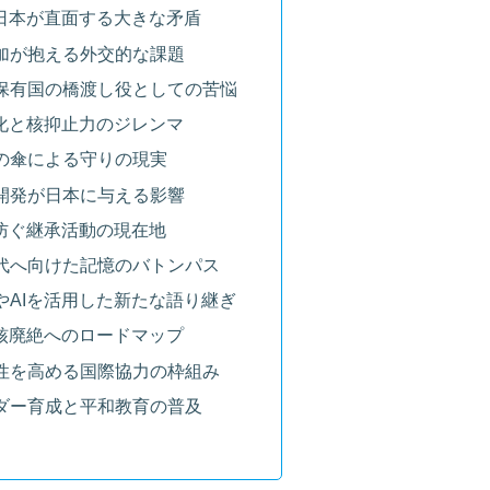
と日本が直面する大きな矛盾
不参加が抱える外交的な課題
と非保有国の橋渡し役としての苦悩
変化と核抑止力のジレンマ
と核の傘による守りの現実
の核開発が日本に与える影響
を防ぐ継承活動の現在地
き時代へ向けた記憶のバトンパス
技術やAIを活用した新たな語り継ぎ
き核廃絶へのロードマップ
実効性を高める国際協力の枠組み
リーダー育成と平和教育の普及