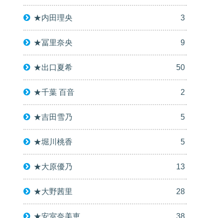
★内田理央
3
★冨里奈央
9
★出口夏希
50
★千葉 百音
2
★吉田雪乃
5
★堀川桃香
5
★大原優乃
13
★大野茜里
28
★安室奈美恵
38