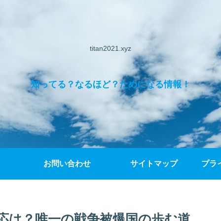
titan2021.xyz
知ってる？なるほど？ためになる情報！
お問い合わせ
サイトマップ
プラ
応は？唯一の戦争被爆国の歩む道