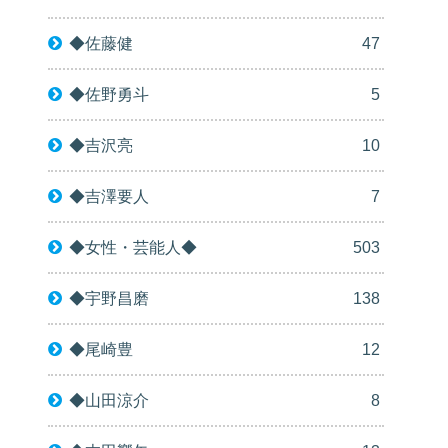
◆佐藤健
47
◆佐野勇斗
5
◆吉沢亮
10
◆吉澤要人
7
◆女性・芸能人◆
503
◆宇野昌磨
138
◆尾崎豊
12
◆山田涼介
8