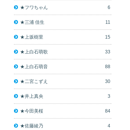
★フワちゃん
6
★三浦 佳生
11
★上坂樹里
15
★上白石萌歌
33
★上白石萌音
88
★二宮こずえ
30
★井上真央
3
★今田美桜
84
★佐藤綾乃
4