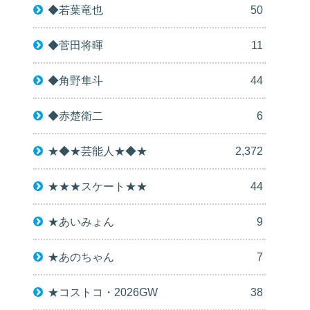
◆若葉竜也
50
◆菅田将暉
11
◆角野隼斗
44
◆赤楚衛二
6
★◆★芸能人★◆★
2,372
★★★スケート★★
44
★あいみょん
9
★あのちゃん
7
★コストコ・2026GW
38