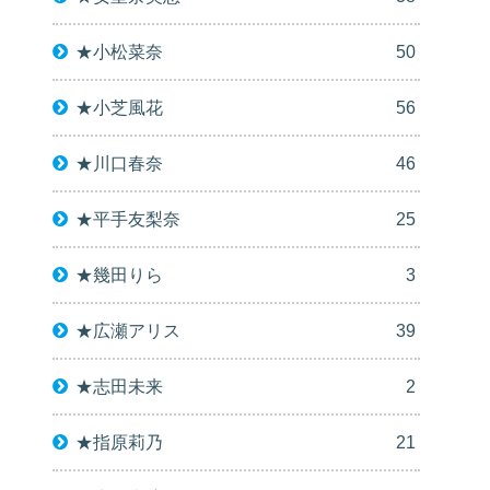
★小松菜奈
50
★小芝風花
56
★川口春奈
46
★平手友梨奈
25
★幾田りら
3
★広瀬アリス
39
★志田未来
2
★指原莉乃
21