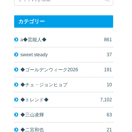
カテゴリー
a◆芸能人◆
861
sweet steady
37
◆ゴールデンウィーク2026
191
◆チェ・ジョンヒョプ
10
◆トレンド◆
7,102
◆三山凌輝
63
◆二宮和也
21