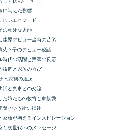
庭内での役割について
と娘に与えた影響
睦まじいエピソード
々子の意外な素顔
った芸能界デビュー当時の苦労
松嶋菜々子のデビュー秘話
ガール時代の活躍と実家の反応
での抜擢と家族の喜び
菜々子と家族の近況
婚生活と実家との交流
活かした娘たちの教育と家族愛
と座間という街の精神
深化と家族が与えるインスピレーション
の感謝と次世代へのメッセージ