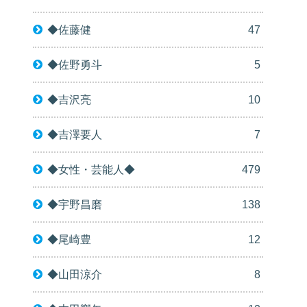
◆佐藤健
47
◆佐野勇斗
5
◆吉沢亮
10
◆吉澤要人
7
◆女性・芸能人◆
479
◆宇野昌磨
138
◆尾崎豊
12
◆山田涼介
8