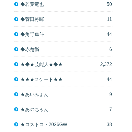
◆若葉竜也
50
◆菅田将暉
11
◆角野隼斗
44
◆赤楚衛二
6
★◆★芸能人★◆★
2,372
★★★スケート★★
44
★あいみょん
9
★あのちゃん
7
★コストコ・2026GW
38