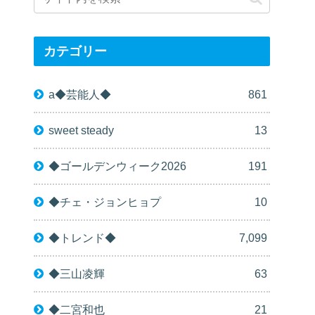
カテゴリー
a◆芸能人◆
861
sweet steady
13
◆ゴールデンウィーク2026
191
◆チェ・ジョンヒョプ
10
◆トレンド◆
7,099
◆三山凌輝
63
◆二宮和也
21