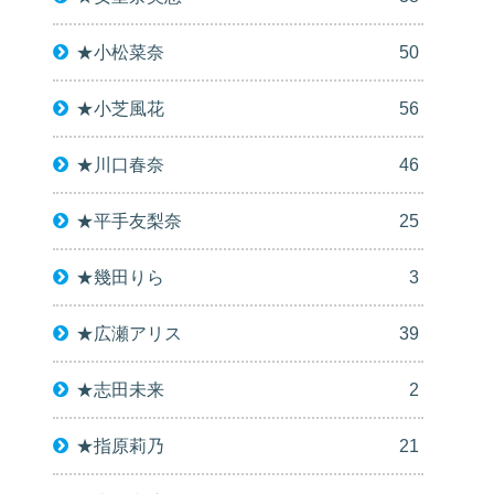
★小松菜奈
50
★小芝風花
56
★川口春奈
46
★平手友梨奈
25
★幾田りら
3
★広瀬アリス
39
★志田未来
2
★指原莉乃
21