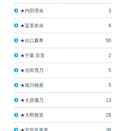
★内田理央
3
★冨里奈央
9
★出口夏希
50
★千葉 百音
2
★吉田雪乃
5
★堀川桃香
5
★大原優乃
13
★大野茜里
28
★安室奈美恵
38