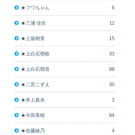
★フワちゃん
6
★三浦 佳生
11
★上坂樹里
15
★上白石萌歌
33
★上白石萌音
88
★二宮こずえ
30
★井上真央
3
★今田美桜
84
★佐藤綾乃
4