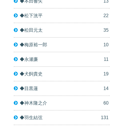
◆本田響矢
13
◆松下洸平
22
◆松田元太
35
◆梅原裕一郎
10
◆永瀬廉
11
◆犬飼貴史
19
◆目黒蓮
14
◆神木隆之介
60
◆羽生結弦
131