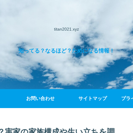
titan2021.xyz
知ってる？なるほど？ためになる情報！
お問い合わせ
サイトマップ
プラ
？実家の家族構成や生い立ちを調