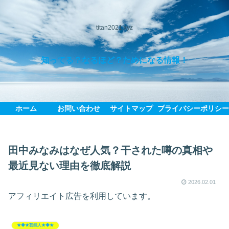
titan2021.xyz
知ってる？なるほど？ためになる情報！
ホーム
お問い合わせ
サイトマップ
プライバシーポリシ
田中みなみはなぜ人気？干された噂の真相や
最近見ない理由を徹底解説
2026.02.01
アフィリエイト広告を利用しています。
★◆★芸能人★◆★