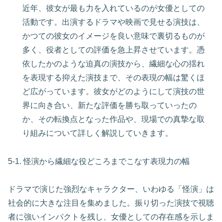
近年、彼女が最も力を入れているのが女優としての
活動です。出演するドラマや映画で見せる演技は、
かつての彼女のイメージを良い意味で裏切るものが
多く、役者としての評価を急上昇させています。憑
依したかのような迫真の演技から、繊細な心の揺れ
を表現する抑えた演技まで、その表現の幅は驚くほ
ど広がっています。彼女がどのようにして演技の世
界に向き合い、新たな評価を勝ち取っていったの
か、その転換点となった作品や、現場での真摯な取
り組みについて詳しく解説していきます。
5-1. 怪演から繊細な役どころまでこなす表現力の幅
ドラマで演じた強烈なキャラクター、いわゆる「怪演」は
社会的に大きな注目を集めました。振り切った演技で視聴
者に強いインパクトを残し、女優としての存在感を示しま