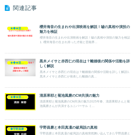
関連記事
櫻井海音の生まれや出演映画を解説！嘘の真相や演技の
★◆★芸能人★◆★
魅力を検証
櫻井海音の生まれや出演映画を解説！嘘の真相や演技の魅力を検証
1. 櫻井海音の生まれ持った才能と芸能界...
黒木メイサと赤西仁の現在は？離婚後の関係や活動を詳
★◆★芸能人★◆★
しく解説
黒木メイサと赤西仁の現在は？離婚後の関係や活動を詳しく解説1.
黒木メイサと赤西仁が発表した離婚の真...
清原果耶と菊池風磨のCM共演の魅力
★◆★芸能人★◆★
清原果耶と菊池風磨のCM共演の魅力2025年春、清原果耶さんと菊
池風磨さんが共演するユニバーサル ミ...
宇野昌磨と本田真凜の破局説の真相
◆宇野昌磨
宇野昌磨と本田真凜の破局説の真相突然舞い込んできた宇野昌磨と