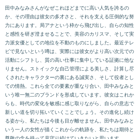
田中みなみさんがなぜこれほどまでに高い人気を誇るの
か、その理由は彼女の多才さと、それを支える圧倒的な努
力にあります。局アナという枠から飛び出し、自らの知性
と感性を研ぎ澄ませることで、美容のカリスマ、そして実
力派女優としての地位を不動のものにしました。最近テレ
ビで見ないという噂は、実際には彼女がより高い次元での
活動にシフトし、質の高い仕事に集中している証拠に他な
りません。ストイックな自己管理による美しさ、計算し尽
くされたキャラクターの裏にある誠実さ、そして役者とし
ての情熱。これら全ての要素が重なり合い、田中みなみと
いう唯一無二のブランドを形成しています。彼女はこれか
らも、時代の変化を敏感に感じ取りながら、自らの意志で
新しい道を切り拓いていくことでしょう。その進化し続け
る姿から、私たちは今後も目が離せません。田中みなみと
いう一人の女性が描くこれからの軌跡を、私たちは期待と
尊敬の念を持って見守り続けていきたいと思います。