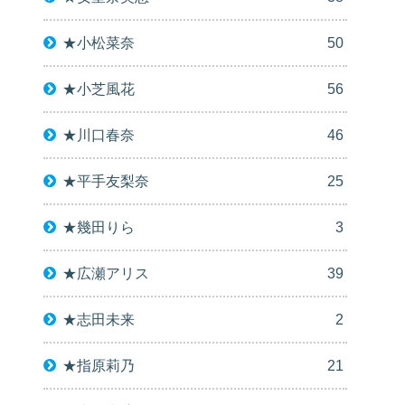
★小松菜奈
50
★小芝風花
56
★川口春奈
46
★平手友梨奈
25
★幾田りら
3
★広瀬アリス
39
★志田未来
2
★指原莉乃
21