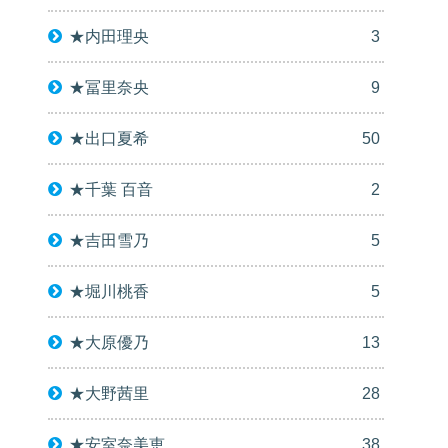
★内田理央
3
★冨里奈央
9
★出口夏希
50
★千葉 百音
2
★吉田雪乃
5
★堀川桃香
5
★大原優乃
13
★大野茜里
28
★安室奈美恵
38