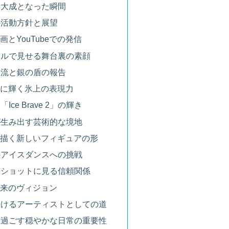
の集大成となった瞬間
後の活動方針と展望
画とYouTubeでの発信
ンネルで見せる舞台裏の素顔
の交流と銀の盾の報告
うに輝く氷上の表現力
「Ice Brave 2」の輝き
力が生み出す芸術的な境地
共に描く新しいフィギュアの形
とのアイスダンスへの挑戦
なぎショットに見る信頼関係
未来のヴィジョン
を続けるアーティストとしての道
犬と過ごす穏やかな日常の重要性