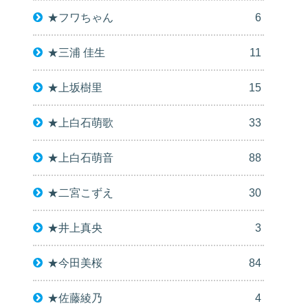
★フワちゃん
6
★三浦 佳生
11
★上坂樹里
15
★上白石萌歌
33
★上白石萌音
88
★二宮こずえ
30
★井上真央
3
★今田美桜
84
★佐藤綾乃
4