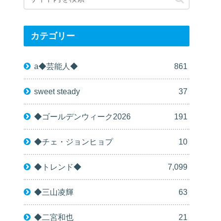
カテゴリー
a◆芸能人◆
861
sweet steady
37
◆ゴールデンウィーク2026
191
◆チェ・ジョンヒョプ
10
◆トレンド◆
7,099
◆三山凌輝
63
◆二宮和也
21