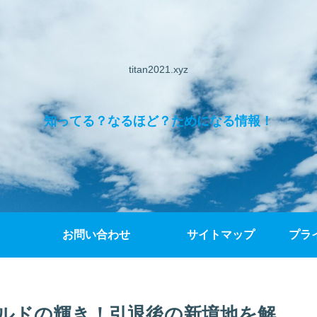
titan2021.xyz
知ってる？なるほど？ためになる情報！
お問い合わせ
サイトマップ
プラ
ルドの輝き！引退後の新境地を解