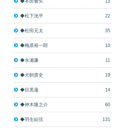
◆本田響矢
13
◆松下洸平
22
◆松田元太
35
◆梅原裕一郎
10
◆永瀬廉
11
◆犬飼貴史
19
◆目黒蓮
14
◆神木隆之介
60
◆羽生結弦
131