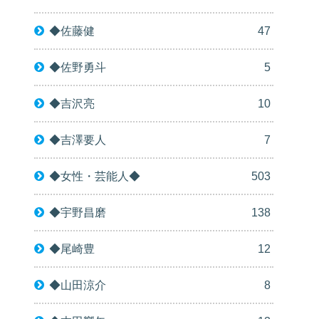
◆佐藤健
47
◆佐野勇斗
5
◆吉沢亮
10
◆吉澤要人
7
◆女性・芸能人◆
503
◆宇野昌磨
138
◆尾崎豊
12
◆山田涼介
8