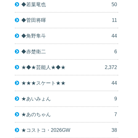
◆若葉竜也
50
◆菅田将暉
11
◆角野隼斗
44
◆赤楚衛二
6
★◆★芸能人★◆★
2,372
★★★スケート★★
44
★あいみょん
9
★あのちゃん
7
★コストコ・2026GW
38