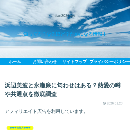
titan2021.xyz
知ってる？なるほど？ためになる情報！
ホーム
お問い合わせ
サイトマップ
プライバシーポリシ
浜辺美波と永瀬廉に匂わせはある？熱愛の噂
や共通点を徹底調査
2026.01.28
アフィリエイト広告を利用しています。
★◆★芸能人★◆★