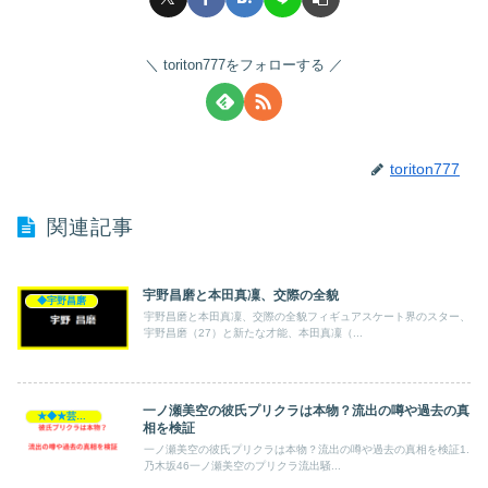
toriton777をフォローする
toriton777
関連記事
宇野昌磨と本田真凜、交際の全貌
◆宇野昌磨
宇野昌磨と本田真凜、交際の全貌フィギュアスケート界のスター、
宇野昌磨（27）と新たな才能、本田真凜（...
一ノ瀬美空の彼氏プリクラは本物？流出の噂や過去の真
★◆★芸能人★◆★
相を検証
一ノ瀬美空の彼氏プリクラは本物？流出の噂や過去の真相を検証1.
乃木坂46一ノ瀬美空のプリクラ流出騒...