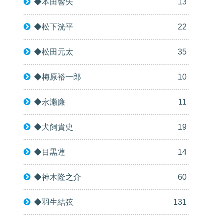
◆本田響矢
13
◆松下洸平
22
◆松田元太
35
◆梅原裕一郎
10
◆永瀬廉
11
◆犬飼貴史
19
◆目黒蓮
14
◆神木隆之介
60
◆羽生結弦
131