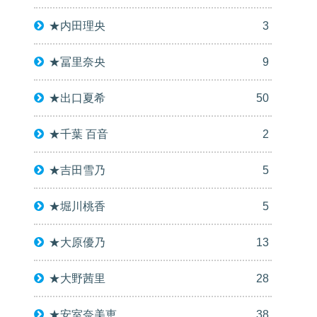
★内田理央
3
★冨里奈央
9
★出口夏希
50
★千葉 百音
2
★吉田雪乃
5
★堀川桃香
5
★大原優乃
13
★大野茜里
28
★安室奈美恵
38