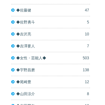
◆佐藤健
47
◆佐野勇斗
5
◆吉沢亮
10
◆吉澤要人
7
◆女性・芸能人◆
503
◆宇野昌磨
138
◆尾崎豊
12
◆山田涼介
8