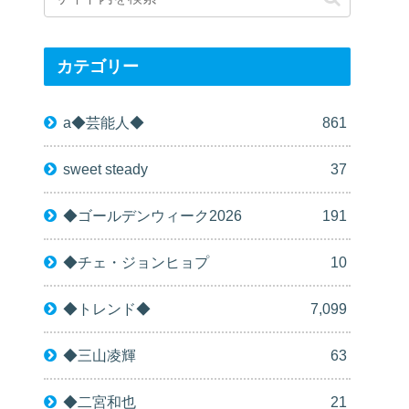
カテゴリー
a◆芸能人◆
861
sweet steady
37
◆ゴールデンウィーク2026
191
◆チェ・ジョンヒョプ
10
◆トレンド◆
7,099
◆三山凌輝
63
◆二宮和也
21