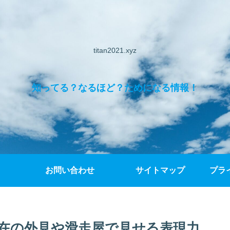
titan2021.xyz
知ってる？なるほど？ためになる情報！
お問い合わせ
サイトマップ
プラ
在の外見や滑走屋で見せる表現力