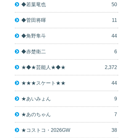
◆若葉竜也
50
◆菅田将暉
11
◆角野隼斗
44
◆赤楚衛二
6
★◆★芸能人★◆★
2,372
★★★スケート★★
44
★あいみょん
9
★あのちゃん
7
★コストコ・2026GW
38