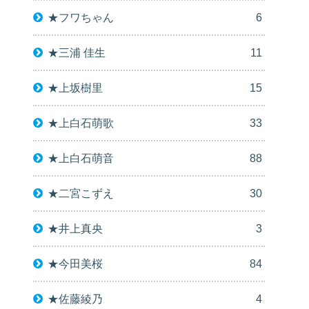
★フワちゃん
6
★三浦 佳生
11
★上坂樹里
15
★上白石萌歌
33
★上白石萌音
88
★二宮こずえ
30
★井上真央
3
★今田美桜
84
★佐藤綾乃
4