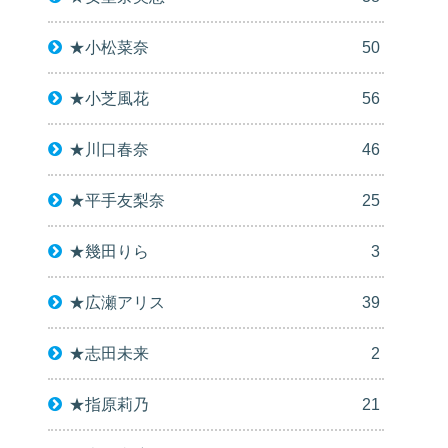
★小松菜奈
50
★小芝風花
56
★川口春奈
46
★平手友梨奈
25
★幾田りら
3
★広瀬アリス
39
★志田未来
2
★指原莉乃
21