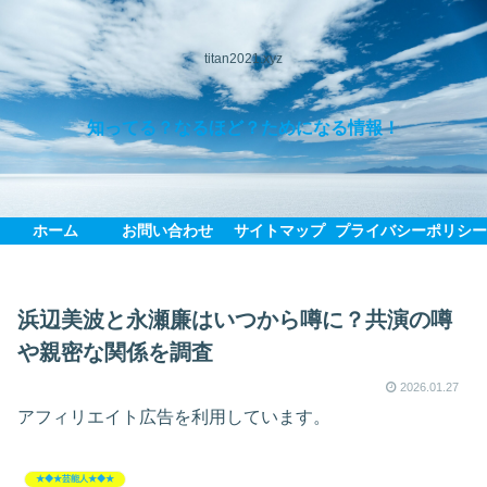
titan2021.xyz
知ってる？なるほど？ためになる情報！
ホーム
お問い合わせ
サイトマップ
プライバシーポリシ
浜辺美波と永瀬廉はいつから噂に？共演の噂
や親密な関係を調査
2026.01.27
アフィリエイト広告を利用しています。
★◆★芸能人★◆★