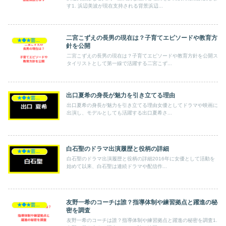
す1. 浜辺美波が現在支持される背景浜辺...
二宮こずえの長男の現在は？子育てエピソードや教育方
★◆★芸能人★◆★
針を公開
二宮こずえの長男の現在は？子育てエピソードや教育方針を公開ス
タイリストとして第一線で活躍する二宮こず...
出口夏希の身長が魅力を引き立てる理由
★◆★芸能人★◆★
出口夏希の身長が魅力を引き立てる理由女優としてドラマや映画に
出演し、モデルとしても活躍する出口夏希さ...
白石聖のドラマ出演履歴と役柄の詳細
★◆★芸能人★◆★
白石聖のドラマ出演履歴と役柄の詳細2016年に女優として活動を
始めて以来、白石聖は連続ドラマや配信作...
友野一希のコーチは誰？指導体制や練習拠点と躍進の秘
★◆★芸能人★◆★
密を調査
友野一希のコーチは誰？指導体制や練習拠点と躍進の秘密を調査1.