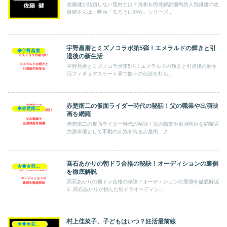
佐藤健が結婚しない理由とは？真相を徹底解説国民的人気俳優の佐
藤健さんは、映画「るろうに剣心」シリーズ...
宇野昌磨とミズノコラボ第5弾！エメラルドの輝きと引
◆宇野昌磨
退後の新生活
宇野昌磨とミズノコラボ第5弾！エメラルドの輝きと引退後の新生
活フィギュアスケート界で数々の伝説を打ち...
赤楚衛二の仮面ライダー時代の秘話！父の職業や出演映
◆赤楚衛二
画を網羅
赤楚衛二の仮面ライダー時代の秘話！父の職業や出演映画を網羅実
力派俳優として不動の人気を誇る赤楚衛二さ...
髙石あかりの朝ドラ合格の秘訣！オーディションの裏側
★◆★芸能人★◆★
を徹底解説
髙石あかりの朝ドラ合格の秘訣！オーディションの裏側を徹底解説
1. 髙石あかりが挑んだ朝ドラオーディシ...
村上佳菜子、子どもはいつ？妊活最前線
★◆★芸能人★◆★