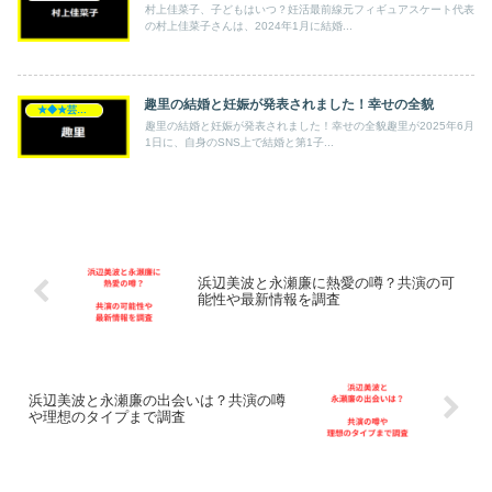
村上佳菜子、子どもはいつ？妊活最前線元フィギュアスケート代表
の村上佳菜子さんは、2024年1月に結婚...
趣里の結婚と妊娠が発表されました！幸せの全貌
★◆★芸能人★◆★
趣里の結婚と妊娠が発表されました！幸せの全貌趣里が2025年6月
1日に、自身のSNS上で結婚と第1子...
浜辺美波と永瀬廉に熱愛の噂？共演の可
能性や最新情報を調査
浜辺美波と永瀬廉の出会いは？共演の噂
や理想のタイプまで調査