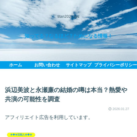
titan2021.xyz
知ってる？なるほど？ためになる情報！
ホーム
お問い合わせ
サイトマップ
プライバシーポリシ
浜辺美波と永瀬廉の結婚の噂は本当？熱愛や
共演の可能性を調査
2026.01.27
アフィリエイト広告を利用しています。
★◆★芸能人★◆★