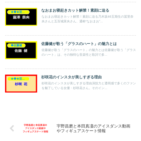
なおまお寝起きカット解禁！素顔に迫る
★◆★芸能人★◆★
なおまお寝起きカット解禁！素顔に迫る乃木坂46五期生の冨里奈
央さんと五百城茉央さん、通称“なおまお”...
佐藤健が歌う「グラスのハート」の魅力とは
◆佐藤健
佐藤健が歌う「グラスのハート」の魅力とは佐藤健が歌う「グラス
のハート」は、その独特な音楽性と歌詞で多...
杉咲花のインスタが美しすぎる理由
★◆★芸能人★◆★
杉咲花のインスタが美しすぎる理由演技力と透明感で多くのファン
を魅了している女優・杉咲花さん。そのイン...
宇野昌磨と本田真凜のアイスダンス動画
やフィギュアスケート情報