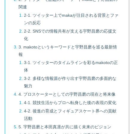
関連
2-1. ツイッター上でmakaが注目される背景とファ
ンの反応
2-2. SNSでの情報共有が支える宇野昌磨の応援文
化
3. makotoというキーワードと宇野昌磨を巡る最新情
報
3-1. ツイッターのタイムラインを彩るmakotoの正
体
3-2. 多様な情報源が作り出す宇野昌磨の多面的な
魅力
4. プロスケーターとしての宇野昌磨の現在と将来像
4-1. 競技生活からプロへ転身した後の表現の変化
4-2. 後進の育成とフィギュアスケート界への貢献
活動
5. 宇野昌磨と本田真凛が共に描く未来のビジョン