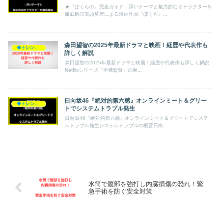
★『ぼくらの』完全ガイド：深いテーマと魅力的なキャラクターを
徹底解説鬼頭莫宏による漫画作品『ぼくら』...
森田望智の2025年最新ドラマと映画！経歴や代表作も
◆トレンド◆
詳しく解説
森田望智の2025年最新ドラマと映画！経歴や代表作も詳しく解説
Netflixシリーズ「全裸監督」の衝...
日向坂46『絶対的第六感』オンラインミート＆グリー
◆トレンド◆
トでシステムトラブル発生
日向坂46『絶対的第六感』オンラインミート＆グリートでシステ
ムトラブル発生システムトラブルの概要日向...
水筒で腹部を強打し内臓損傷の恐れ！緊
急手術を防ぐ安全対策