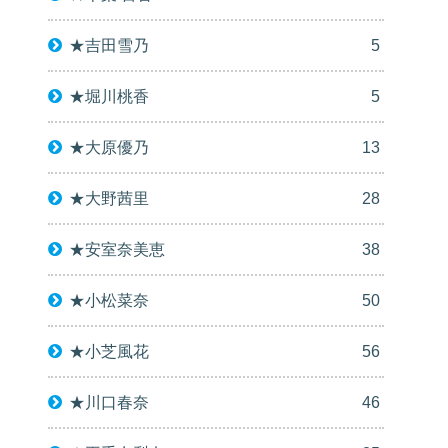
★吉田雪乃
5
★堀川桃香
5
★大原優乃
13
★大野茜里
28
★安室奈美恵
38
★小松菜奈
50
★小芝風花
56
★川口春奈
46