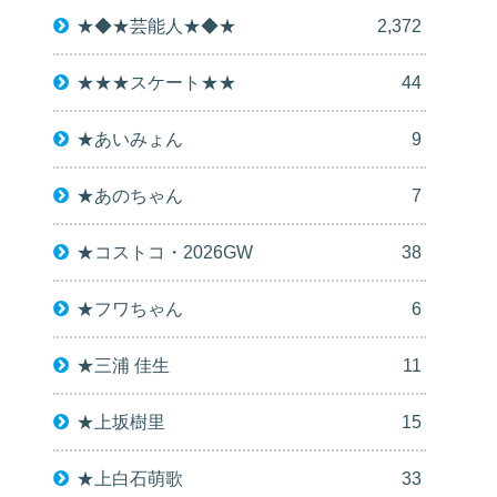
★◆★芸能人★◆★
2,372
★★★スケート★★
44
★あいみょん
9
★あのちゃん
7
★コストコ・2026GW
38
★フワちゃん
6
★三浦 佳生
11
★上坂樹里
15
★上白石萌歌
33