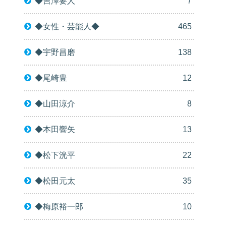
◆吉澤要人
7
◆女性・芸能人◆
465
◆宇野昌磨
138
◆尾崎豊
12
◆山田涼介
8
◆本田響矢
13
◆松下洸平
22
◆松田元太
35
◆梅原裕一郎
10