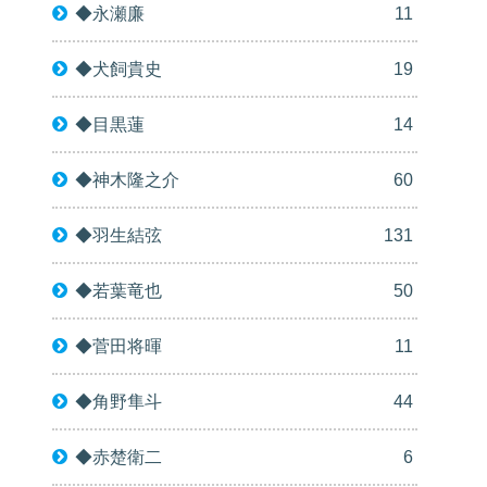
◆永瀬廉
11
◆犬飼貴史
19
◆目黒蓮
14
◆神木隆之介
60
◆羽生結弦
131
◆若葉竜也
50
◆菅田将暉
11
◆角野隼斗
44
◆赤楚衛二
6