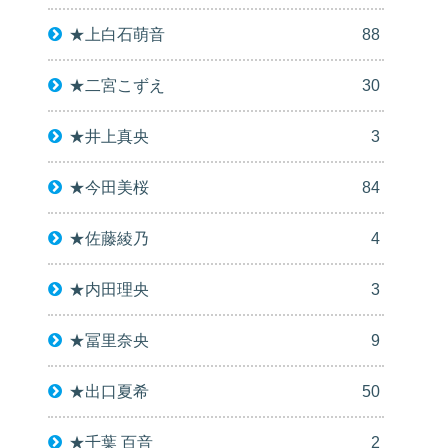
★上白石萌音
88
★二宮こずえ
30
★井上真央
3
★今田美桜
84
★佐藤綾乃
4
★内田理央
3
★冨里奈央
9
★出口夏希
50
★千葉 百音
2