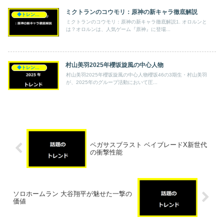
ミクトランのコウモリ：原神の新キャラ徹底解説
◆トレンド◆
ミクトランのコウモリ：原神の新キャラ徹底解説1. オロルンと
は？オロルンは、人気ゲーム『原神』に登場...
村山美羽2025年櫻坂旋風の中心人物
◆トレンド◆
村山美羽2025年櫻坂旋風の中心人物櫻坂46の3期生・村山美羽
が、2025年のグループ活動において圧...
ペガサスブラスト ベイブレードX新世代
の衝撃性能
ソロホームラン 大谷翔平が魅せた一撃の
価値