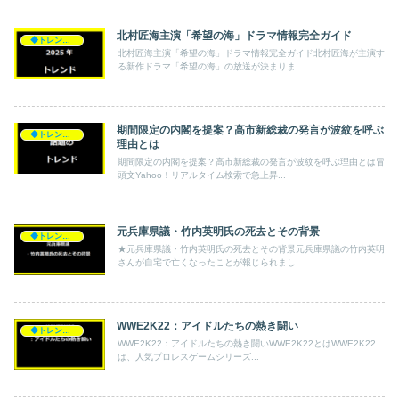
北村匠海主演「希望の海」ドラマ情報完全ガイド
◆トレンド◆
北村匠海主演「希望の海」ドラマ情報完全ガイド北村匠海が主演す
る新作ドラマ「希望の海」の放送が決まりま...
期間限定の内閣を提案？高市新総裁の発言が波紋を呼ぶ
◆トレンド◆
理由とは
期間限定の内閣を提案？高市新総裁の発言が波紋を呼ぶ理由とは冒
頭文Yahoo！リアルタイム検索で急上昇...
元兵庫県議・竹内英明氏の死去とその背景
◆トレンド◆
★元兵庫県議・竹内英明氏の死去とその背景元兵庫県議の竹内英明
さんが自宅で亡くなったことが報じられまし...
WWE2K22：アイドルたちの熱き闘い
◆トレンド◆
WWE2K22：アイドルたちの熱き闘いWWE2K22とはWWE2K22
は、人気プロレスゲームシリーズ...