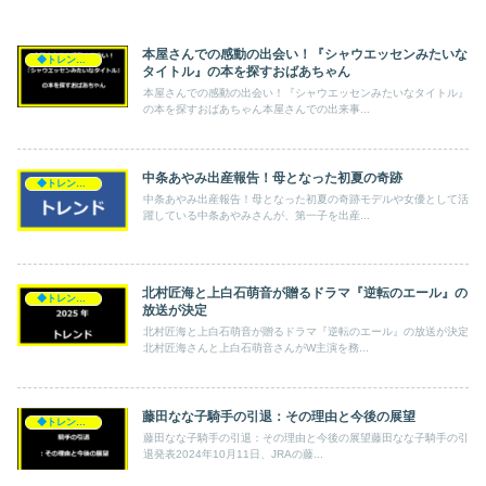
本屋さんでの感動の出会い！『シャウエッセンみたいな
◆トレンド◆
タイトル』の本を探すおばあちゃん
本屋さんでの感動の出会い！『シャウエッセンみたいなタイトル』
の本を探すおばあちゃん本屋さんでの出来事...
中条あやみ出産報告！母となった初夏の奇跡
◆トレンド◆
中条あやみ出産報告！母となった初夏の奇跡モデルや女優として活
躍している中条あやみさんが、第一子を出産...
北村匠海と上白石萌音が贈るドラマ『逆転のエール』の
◆トレンド◆
放送が決定
北村匠海と上白石萌音が贈るドラマ『逆転のエール』の放送が決定
北村匠海さんと上白石萌音さんがW主演を務...
藤田なな子騎手の引退：その理由と今後の展望
◆トレンド◆
藤田なな子騎手の引退：その理由と今後の展望藤田なな子騎手の引
退発表2024年10月11日、JRAの藤...