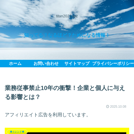
titan2021.xyz
知ってる？なるほど？ためになる情報！
ホーム
お問い合わせ
サイトマップ
プライバシーポリシ
業務従事禁止10年の衝撃！企業と個人に与え
る影響とは？
2025.10.08
アフィリエイト広告を利用しています。
◆トレンド◆