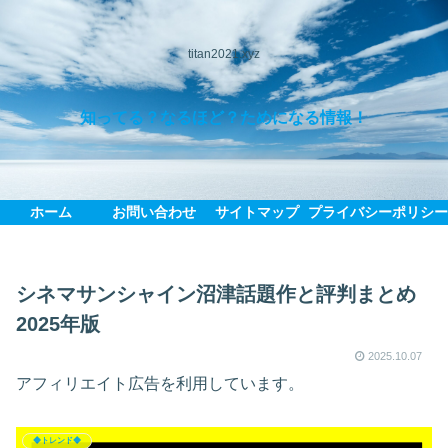
titan2021.xyz
知ってる？なるほど？ためになる情報！
ホーム
お問い合わせ
サイトマップ
プライバシーポリシ
シネマサンシャイン沼津話題作と評判まとめ
2025年版
2025.10.07
アフィリエイト広告を利用しています。
◆トレンド◆