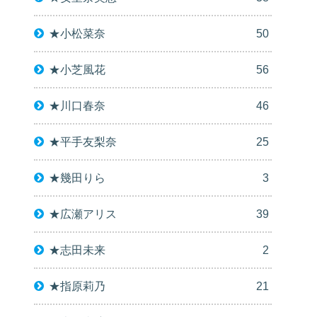
★小松菜奈
50
★小芝風花
56
★川口春奈
46
★平手友梨奈
25
★幾田りら
3
★広瀬アリス
39
★志田未来
2
★指原莉乃
21