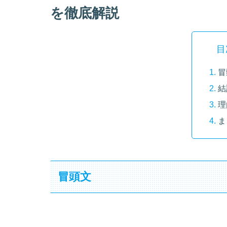
を徹底解説
目
冒
結
理
ま
冒頭文