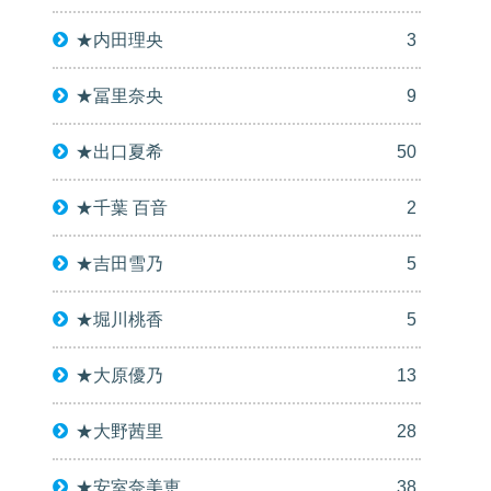
★内田理央
3
★冨里奈央
9
★出口夏希
50
★千葉 百音
2
★吉田雪乃
5
★堀川桃香
5
★大原優乃
13
★大野茜里
28
★安室奈美恵
38