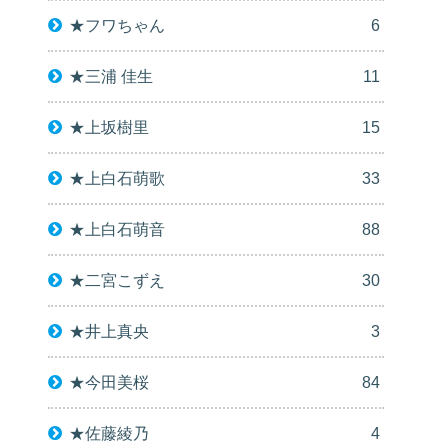
★フワちゃん
6
★三浦 佳生
11
★上坂樹里
15
★上白石萌歌
33
★上白石萌音
88
★二宮こずえ
30
★井上真央
3
★今田美桜
84
★佐藤綾乃
4