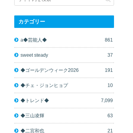
カテゴリー
a◆芸能人◆
861
sweet steady
37
◆ゴールデンウィーク2026
191
◆チェ・ジョンヒョプ
10
◆トレンド◆
7,099
◆三山凌輝
63
◆二宮和也
21