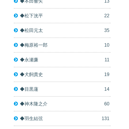
◆本田響矢
13
◆松下洸平
22
◆松田元太
35
◆梅原裕一郎
10
◆永瀬廉
11
◆犬飼貴史
19
◆目黒蓮
14
◆神木隆之介
60
◆羽生結弦
131