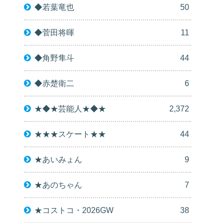
◆若葉竜也
50
◆菅田将暉
11
◆角野隼斗
44
◆赤楚衛二
6
★◆★芸能人★◆★
2,372
★★★スケート★★
44
★あいみょん
9
★あのちゃん
7
★コストコ・2026GW
38