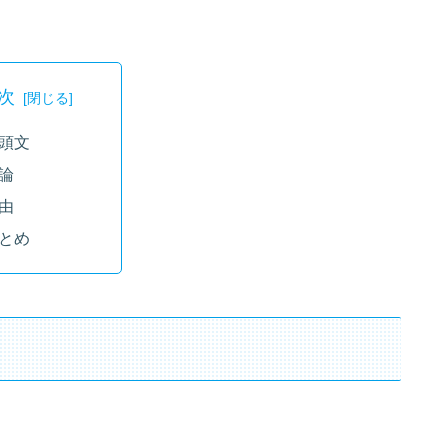
次
頭文
論
由
とめ