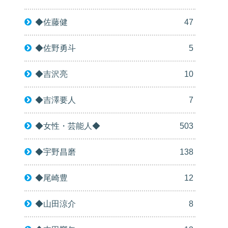
◆佐藤健
47
◆佐野勇斗
5
◆吉沢亮
10
◆吉澤要人
7
◆女性・芸能人◆
503
◆宇野昌磨
138
◆尾崎豊
12
◆山田涼介
8