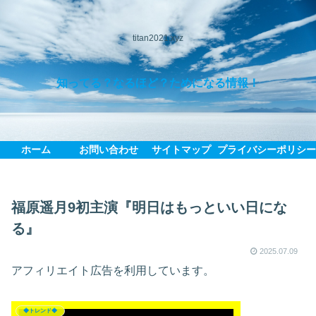
titan2021.xyz
知ってる？なるほど？ためになる情報！
ホーム
お問い合わせ
サイトマップ
プライバシーポリシ
福原遥月9初主演『明日はもっといい日にな
る』
2025.07.09
アフィリエイト広告を利用しています。
◆トレンド◆