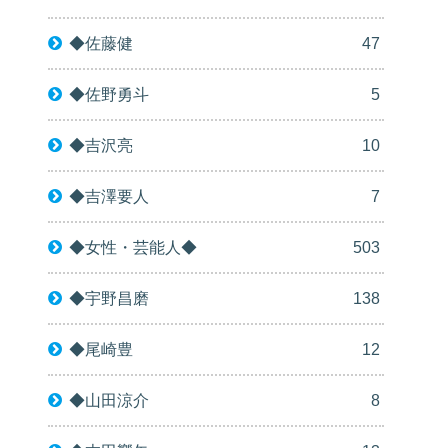
◆佐藤健
47
◆佐野勇斗
5
◆吉沢亮
10
◆吉澤要人
7
◆女性・芸能人◆
503
◆宇野昌磨
138
◆尾崎豊
12
◆山田涼介
8