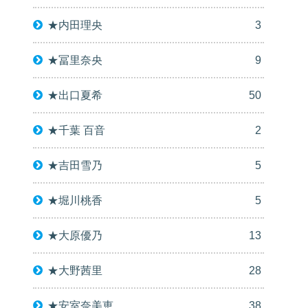
★内田理央
3
★冨里奈央
9
★出口夏希
50
★千葉 百音
2
★吉田雪乃
5
★堀川桃香
5
★大原優乃
13
★大野茜里
28
★安室奈美恵
38