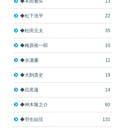
◆本田響矢
13
◆松下洸平
22
◆松田元太
35
◆梅原裕一郎
10
◆永瀬廉
11
◆犬飼貴史
19
◆目黒蓮
14
◆神木隆之介
60
◆羽生結弦
131