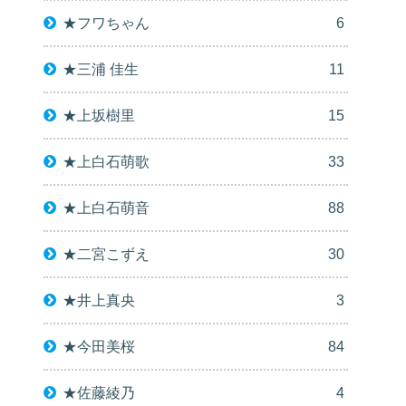
★フワちゃん
6
★三浦 佳生
11
★上坂樹里
15
★上白石萌歌
33
★上白石萌音
88
★二宮こずえ
30
★井上真央
3
★今田美桜
84
★佐藤綾乃
4