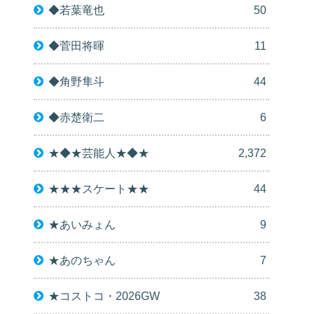
◆若葉竜也
50
◆菅田将暉
11
◆角野隼斗
44
◆赤楚衛二
6
★◆★芸能人★◆★
2,372
★★★スケート★★
44
★あいみょん
9
★あのちゃん
7
★コストコ・2026GW
38