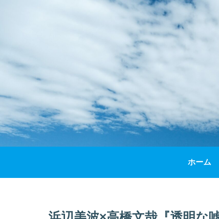
ホーム
浜辺美波×高橋文哉『透明な