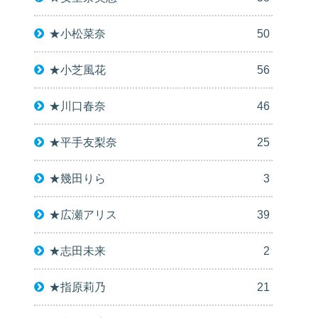
★小松菜奈
50
★小芝風花
56
★川口春奈
46
★平手友梨奈
25
★幾田りら
3
★広瀬アリス
39
★志田未来
2
★指原莉乃
21