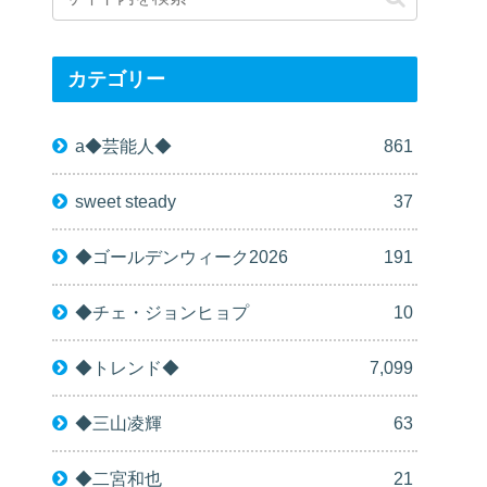
カテゴリー
a◆芸能人◆
861
sweet steady
37
◆ゴールデンウィーク2026
191
◆チェ・ジョンヒョプ
10
◆トレンド◆
7,099
◆三山凌輝
63
◆二宮和也
21