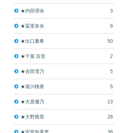
★内田理央
3
★冨里奈央
9
★出口夏希
50
★千葉 百音
2
★吉田雪乃
5
★堀川桃香
5
★大原優乃
13
★大野茜里
28
★安室奈美恵
38