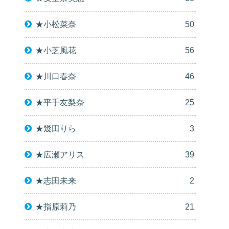
★小松菜奈
50
★小芝風花
56
★川口春奈
46
★平手友梨奈
25
★幾田りら
3
★広瀬アリス
39
★志田未来
2
★指原莉乃
21