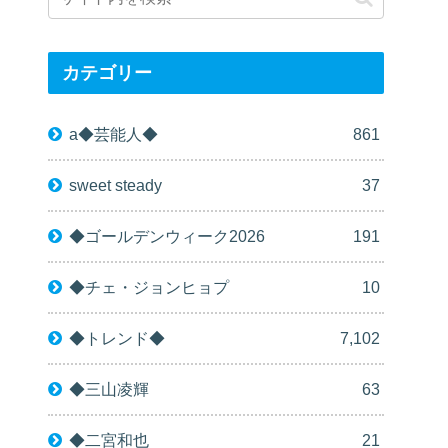
カテゴリー
a◆芸能人◆
861
sweet steady
37
◆ゴールデンウィーク2026
191
◆チェ・ジョンヒョプ
10
◆トレンド◆
7,102
◆三山凌輝
63
◆二宮和也
21