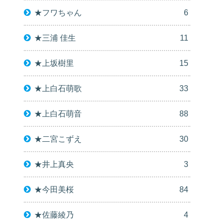
★フワちゃん
6
★三浦 佳生
11
★上坂樹里
15
★上白石萌歌
33
★上白石萌音
88
★二宮こずえ
30
★井上真央
3
★今田美桜
84
★佐藤綾乃
4