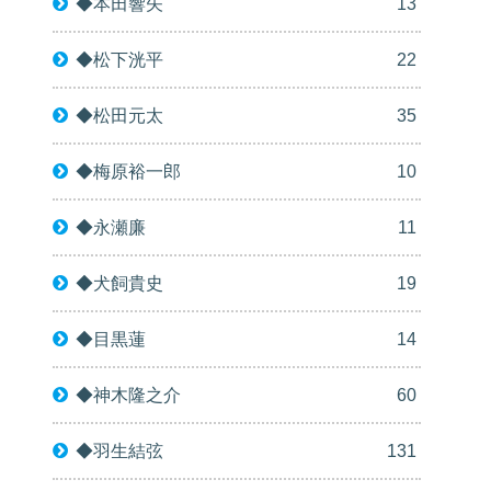
◆本田響矢
13
◆松下洸平
22
◆松田元太
35
◆梅原裕一郎
10
◆永瀬廉
11
◆犬飼貴史
19
◆目黒蓮
14
◆神木隆之介
60
◆羽生結弦
131