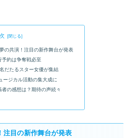
次
と夢の共演！注目の新作舞台が発表
行予約は争奪戦必至
？名だたるスター女優が集結
ミュージカル活動の集大成に
係者の感想は？期待の声続々
！注目の新作舞台が発表