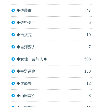
◆佐藤健
47
◆佐野勇斗
5
◆吉沢亮
10
◆吉澤要人
7
◆女性・芸能人◆
503
◆宇野昌磨
138
◆尾崎豊
12
◆山田涼介
8