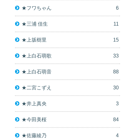
★フワちゃん
6
★三浦 佳生
11
★上坂樹里
15
★上白石萌歌
33
★上白石萌音
88
★二宮こずえ
30
★井上真央
3
★今田美桜
84
★佐藤綾乃
4