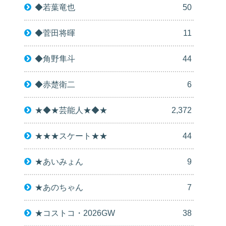
◆若葉竜也
50
◆菅田将暉
11
◆角野隼斗
44
◆赤楚衛二
6
★◆★芸能人★◆★
2,372
★★★スケート★★
44
★あいみょん
9
★あのちゃん
7
★コストコ・2026GW
38