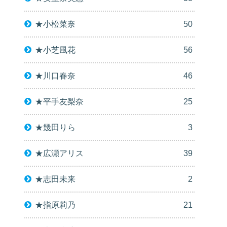
★小松菜奈
50
★小芝風花
56
★川口春奈
46
★平手友梨奈
25
★幾田りら
3
★広瀬アリス
39
★志田未来
2
★指原莉乃
21