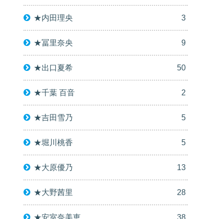
★内田理央
3
★冨里奈央
9
★出口夏希
50
★千葉 百音
2
★吉田雪乃
5
★堀川桃香
5
★大原優乃
13
★大野茜里
28
★安室奈美恵
38