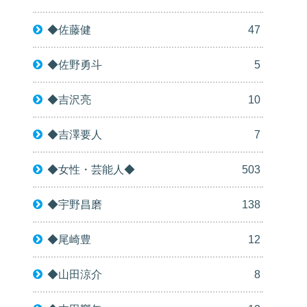
◆佐藤健
47
◆佐野勇斗
5
◆吉沢亮
10
◆吉澤要人
7
◆女性・芸能人◆
503
◆宇野昌磨
138
◆尾崎豊
12
◆山田涼介
8