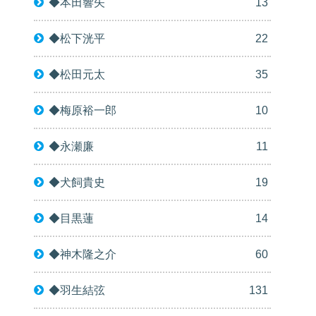
◆本田響矢
13
◆松下洸平
22
◆松田元太
35
◆梅原裕一郎
10
◆永瀬廉
11
◆犬飼貴史
19
◆目黒蓮
14
◆神木隆之介
60
◆羽生結弦
131