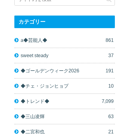
カテゴリー
a◆芸能人◆
861
sweet steady
37
◆ゴールデンウィーク2026
191
◆チェ・ジョンヒョプ
10
◆トレンド◆
7,099
◆三山凌輝
63
◆二宮和也
21