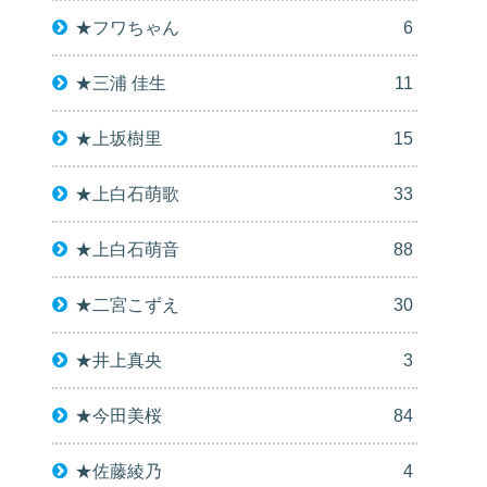
★フワちゃん
6
★三浦 佳生
11
★上坂樹里
15
★上白石萌歌
33
★上白石萌音
88
★二宮こずえ
30
★井上真央
3
★今田美桜
84
★佐藤綾乃
4