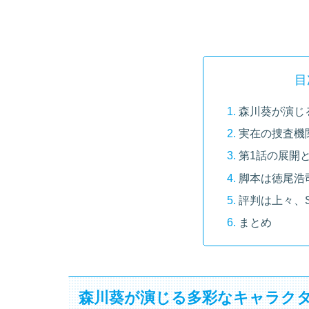
目
森川葵が演じ
実在の捜査機
第1話の展開
脚本は徳尾浩
評判は上々、
まとめ
森川葵が演じる多彩なキャラク