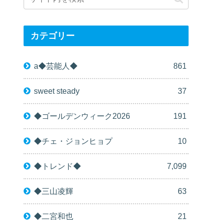
カテゴリー
a◆芸能人◆
861
sweet steady
37
◆ゴールデンウィーク2026
191
◆チェ・ジョンヒョプ
10
◆トレンド◆
7,099
◆三山凌輝
63
◆二宮和也
21