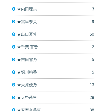
★内田理央
3
★冨里奈央
9
★出口夏希
50
★千葉 百音
2
★吉田雪乃
5
★堀川桃香
5
★大原優乃
13
★大野茜里
28
★安室奈美恵
38