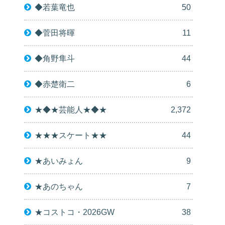
◆若葉竜也
50
◆菅田将暉
11
◆角野隼斗
44
◆赤楚衛二
6
★◆★芸能人★◆★
2,372
★★★スケート★★
44
★あいみょん
9
★あのちゃん
7
★コストコ・2026GW
38