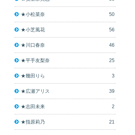
★小松菜奈
50
★小芝風花
56
★川口春奈
46
★平手友梨奈
25
★幾田りら
3
★広瀬アリス
39
★志田未来
2
★指原莉乃
21