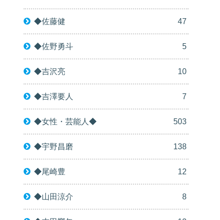
◆佐藤健
47
◆佐野勇斗
5
◆吉沢亮
10
◆吉澤要人
7
◆女性・芸能人◆
503
◆宇野昌磨
138
◆尾崎豊
12
◆山田涼介
8