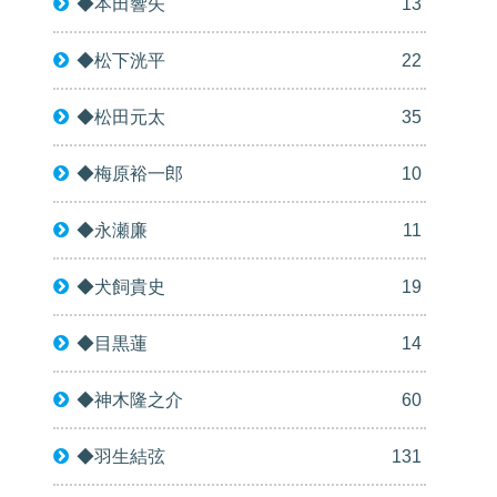
◆本田響矢
13
◆松下洸平
22
◆松田元太
35
◆梅原裕一郎
10
◆永瀬廉
11
◆犬飼貴史
19
◆目黒蓮
14
◆神木隆之介
60
◆羽生結弦
131