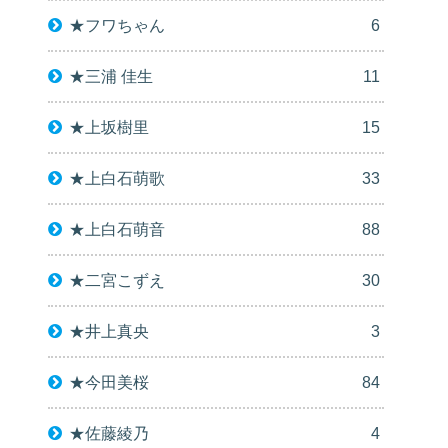
★フワちゃん
6
★三浦 佳生
11
★上坂樹里
15
★上白石萌歌
33
★上白石萌音
88
★二宮こずえ
30
★井上真央
3
★今田美桜
84
★佐藤綾乃
4