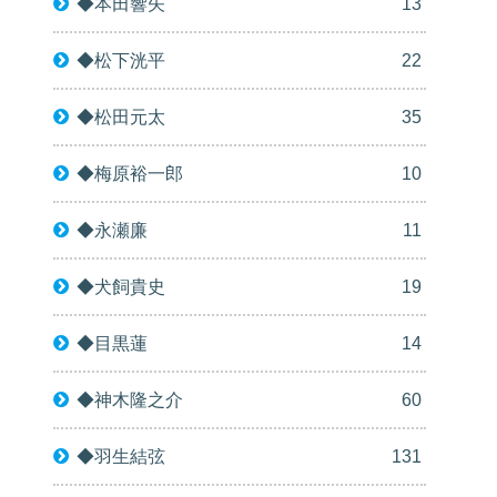
◆本田響矢
13
◆松下洸平
22
◆松田元太
35
◆梅原裕一郎
10
◆永瀬廉
11
◆犬飼貴史
19
◆目黒蓮
14
◆神木隆之介
60
◆羽生結弦
131