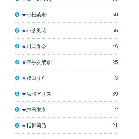
★小松菜奈
50
★小芝風花
56
★川口春奈
46
★平手友梨奈
25
★幾田りら
3
★広瀬アリス
39
★志田未来
2
★指原莉乃
21