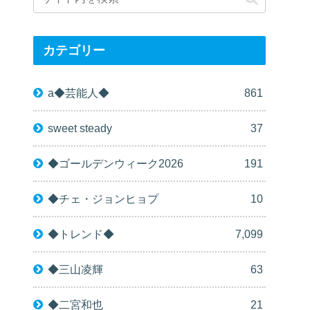
カテゴリー
a◆芸能人◆
861
sweet steady
37
◆ゴールデンウィーク2026
191
◆チェ・ジョンヒョプ
10
◆トレンド◆
7,099
◆三山凌輝
63
◆二宮和也
21