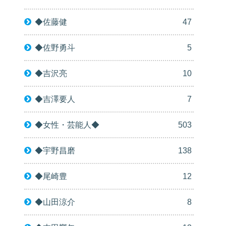
◆佐藤健
47
◆佐野勇斗
5
◆吉沢亮
10
◆吉澤要人
7
◆女性・芸能人◆
503
◆宇野昌磨
138
◆尾崎豊
12
◆山田涼介
8