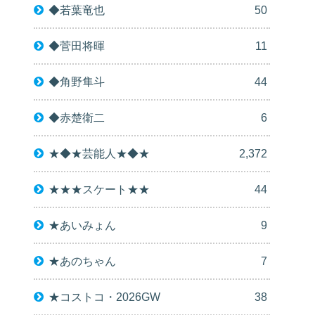
◆若葉竜也
50
◆菅田将暉
11
◆角野隼斗
44
◆赤楚衛二
6
★◆★芸能人★◆★
2,372
★★★スケート★★
44
★あいみょん
9
★あのちゃん
7
★コストコ・2026GW
38