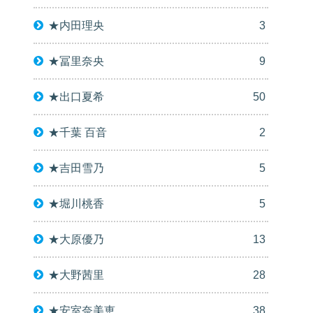
★内田理央
3
★冨里奈央
9
★出口夏希
50
★千葉 百音
2
★吉田雪乃
5
★堀川桃香
5
★大原優乃
13
★大野茜里
28
★安室奈美恵
38