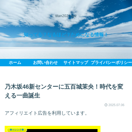
titan2021.xyz
知ってる？なるほど？ためになる情報！
ホーム
お問い合わせ
サイトマップ
プライバシーポリシ
乃木坂46新センターに五百城茉央！時代を変
える一曲誕生
2025.07.06
アフィリエイト広告を利用しています。
◆トレンド◆