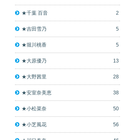
★千葉 百音
2
★吉田雪乃
5
★堀川桃香
5
★大原優乃
13
★大野茜里
28
★安室奈美恵
38
★小松菜奈
50
★小芝風花
56