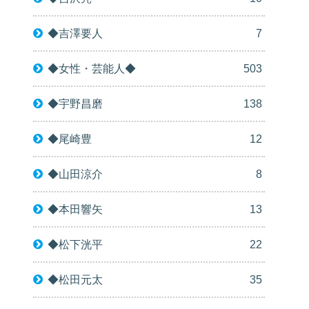
◆吉澤要人
7
◆女性・芸能人◆
503
◆宇野昌磨
138
◆尾崎豊
12
◆山田涼介
8
◆本田響矢
13
◆松下洸平
22
◆松田元太
35