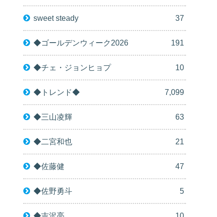
sweet steady
37
◆ゴールデンウィーク2026
191
◆チェ・ジョンヒョプ
10
◆トレンド◆
7,099
◆三山凌輝
63
◆二宮和也
21
◆佐藤健
47
◆佐野勇斗
5
◆吉沢亮
10