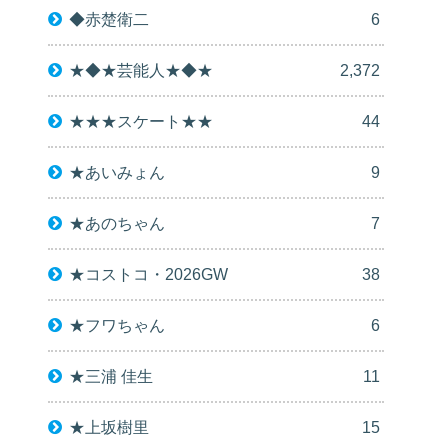
◆赤楚衛二
6
★◆★芸能人★◆★
2,372
★★★スケート★★
44
★あいみょん
9
★あのちゃん
7
★コストコ・2026GW
38
★フワちゃん
6
★三浦 佳生
11
★上坂樹里
15