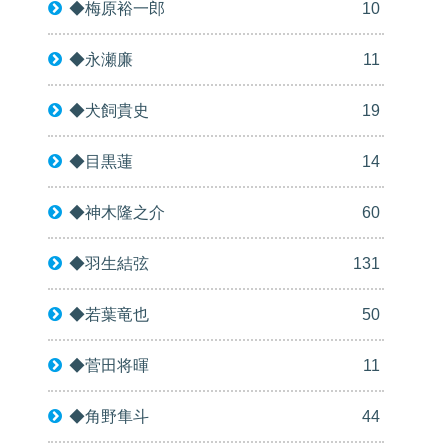
◆梅原裕一郎
10
◆永瀬廉
11
◆犬飼貴史
19
◆目黒蓮
14
◆神木隆之介
60
◆羽生結弦
131
◆若葉竜也
50
◆菅田将暉
11
◆角野隼斗
44