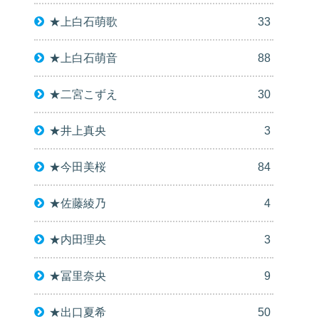
★上白石萌歌
33
★上白石萌音
88
★二宮こずえ
30
★井上真央
3
★今田美桜
84
★佐藤綾乃
4
★内田理央
3
★冨里奈央
9
★出口夏希
50