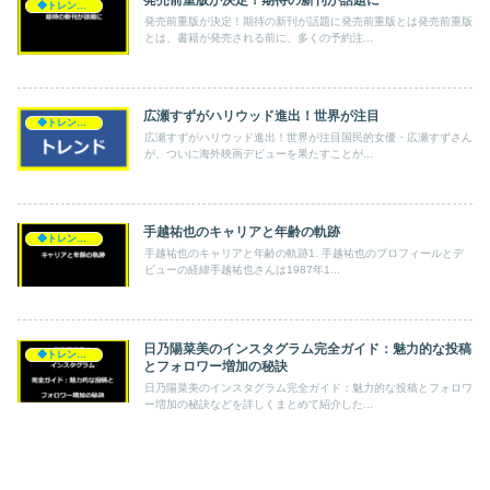
発売前重版が決定！期待の新刊が話題に
◆トレンド◆
発売前重版が決定！期待の新刊が話題に発売前重版とは発売前重版
とは、書籍が発売される前に、多くの予約注...
広瀬すずがハリウッド進出！世界が注目
◆トレンド◆
広瀬すずがハリウッド進出！世界が注目国民的女優・広瀬すずさん
が、ついに海外映画デビューを果たすことが...
手越祐也のキャリアと年齢の軌跡
◆トレンド◆
手越祐也のキャリアと年齢の軌跡1. 手越祐也のプロフィールとデ
ビューの経緯手越祐也さんは1987年1...
日乃陽菜美のインスタグラム完全ガイド：魅力的な投稿
◆トレンド◆
とフォロワー増加の秘訣
日乃陽菜美のインスタグラム完全ガイド：魅力的な投稿とフォロワ
ー増加の秘訣などを詳しくまとめて紹介した...