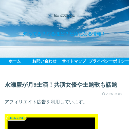
titan2021.xyz
知ってる？なるほど？ためになる情報！
ホーム
お問い合わせ
サイトマップ
プライバシーポリシ
永瀬廉が月9主演！共演女優や主題歌も話題
2025.07.03
アフィリエイト広告を利用しています。
◆トレンド◆