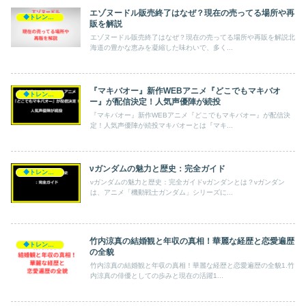
エゾヌードル販売終了はなぜ？現在の売ってる場所や再
◆トレンド◆
販を解説
エゾヌードル販売終了はなぜ？現在の売ってる場所や再販を解説北
海道の豊かな恵みを凝縮した味わいで、多く...
『マキバオー』新作WEBアニメ『どこでもマキバオ
◆トレンド◆
ー』が配信決定！人気声優陣が続投
『マキバオー』新作WEBアニメ『どこでもマキバオー』が配信決
定！人気声優陣が続投マキバオーとは『マキ...
νガンダムの魅力と歴史：完全ガイド
◆トレンド◆
νガンダムの魅力と歴史：完全ガイドνガンダンとは？νガンダン
は、アニメ「機動戦士ガンダム」シリーズに...
竹内涼真の結婚観と年収の真相！華麗な経歴と恋愛遍歴
◆トレンド◆
の全貌
竹内涼真の結婚観と年収の真相！華麗な経歴と恋愛遍歴の全貌1.竹
内涼真の俳優としての歩みと現在の活躍1...