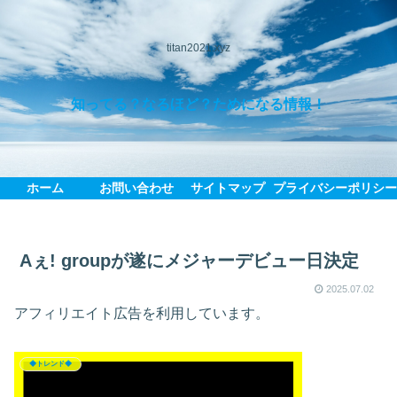
titan2021.xyz
知ってる？なるほど？ためになる情報！
ホーム
お問い合わせ
サイトマップ
プライバシーポリシ
Aぇ! groupが遂にメジャーデビュー日決定
2025.07.02
アフィリエイト広告を利用しています。
◆トレンド◆