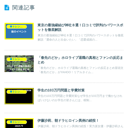
関連記事
東京の最強縁結び神社８選！口コミで評判のパワースポ
◆トレンド◆
ットを徹底解説
東京の最強縁結び神社８選！口コミで評判のパワースポットを徹底
解説「運命の人と出会いたい」「恋愛成就の...
「春先のどか」ホロライブ退職の真相とファンの反応ま
◆トレンド◆
とめ
「春先のどか」ホロライブ退職の真相とファンの反応まとめ冒頭文
「春先のどか」がYAHOO！リアルタイム...
学生の103万円問題と学費対策
◆トレンド◆
学生の103万円問題と学費対策なぜ学生が103万円まで働かなけれ
ばいけないのか学生の皆さんには、税制...
伊藤沙莉、朝ドラヒロイン異例の続投！
◆トレンド◆
伊藤沙莉、朝ドラヒロイン異例の続投！実力派女優・伊藤沙莉さん