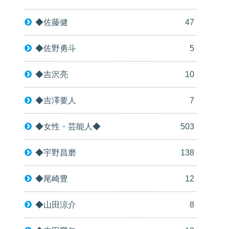
◆佐藤健
47
◆佐野勇斗
5
◆吉沢亮
10
◆吉澤要人
7
◆女性・芸能人◆
503
◆宇野昌磨
138
◆尾崎豊
12
◆山田涼介
8