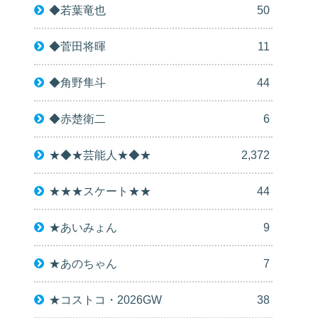
◆若葉竜也
50
◆菅田将暉
11
◆角野隼斗
44
◆赤楚衛二
6
★◆★芸能人★◆★
2,372
★★★スケート★★
44
★あいみょん
9
★あのちゃん
7
★コストコ・2026GW
38