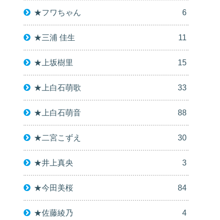
★フワちゃん
6
★三浦 佳生
11
★上坂樹里
15
★上白石萌歌
33
★上白石萌音
88
★二宮こずえ
30
★井上真央
3
★今田美桜
84
★佐藤綾乃
4