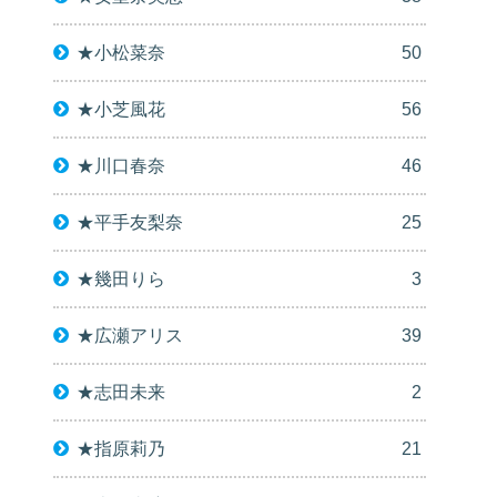
★小松菜奈
50
★小芝風花
56
★川口春奈
46
★平手友梨奈
25
★幾田りら
3
★広瀬アリス
39
★志田未来
2
★指原莉乃
21