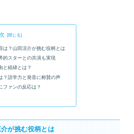
次
容は？山田涼介が挑む役柄とは
界的スターとの共演も実現
由と経緯とは？
は？語学力と発音に称賛の声
にファンの反応は？
涼介が挑む役柄とは