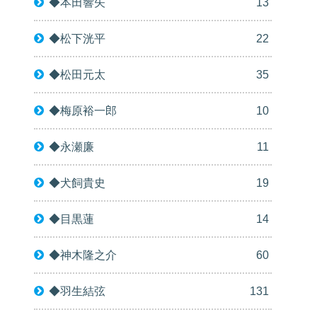
◆本田響矢
13
◆松下洸平
22
◆松田元太
35
◆梅原裕一郎
10
◆永瀬廉
11
◆犬飼貴史
19
◆目黒蓮
14
◆神木隆之介
60
◆羽生結弦
131