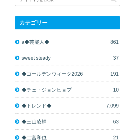
カテゴリー
a◆芸能人◆
861
sweet steady
37
◆ゴールデンウィーク2026
191
◆チェ・ジョンヒョプ
10
◆トレンド◆
7,099
◆三山凌輝
63
◆二宮和也
21