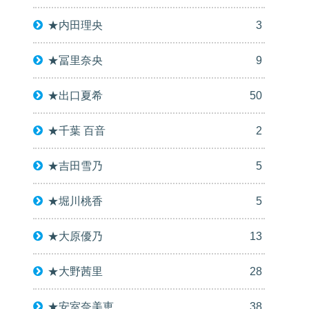
★内田理央
3
★冨里奈央
9
★出口夏希
50
★千葉 百音
2
★吉田雪乃
5
★堀川桃香
5
★大原優乃
13
★大野茜里
28
★安室奈美恵
38