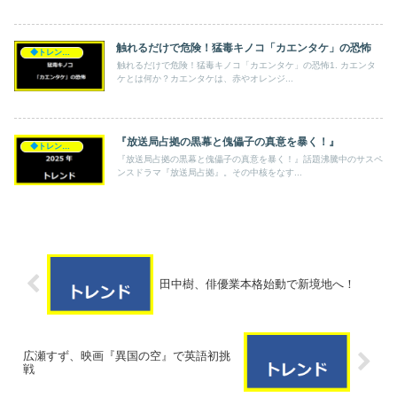
触れるだけで危険！猛毒キノコ「カエンタケ」の恐怖
◆トレンド◆
触れるだけで危険！猛毒キノコ「カエンタケ」の恐怖1. カエンタ
ケとは何か？カエンタケは、赤やオレンジ...
『放送局占拠の黒幕と傀儡子の真意を暴く！』
◆トレンド◆
『放送局占拠の黒幕と傀儡子の真意を暴く！』話題沸騰中のサスペ
ンスドラマ『放送局占拠』。その中核をなす...
田中樹、俳優業本格始動で新境地へ！
広瀬すず、映画『異国の空』で英語初挑
戦