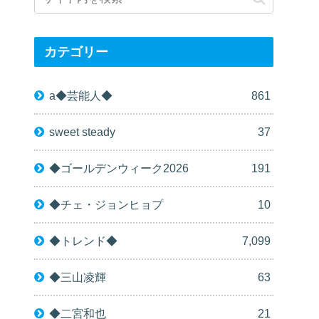
カテゴリー
a◆芸能人◆
861
sweet steady
37
◆ゴールデンウィーク2026
191
◆チェ・ジョンヒョプ
10
◆トレンド◆
7,099
◆三山凌輝
63
◆二宮和也
21