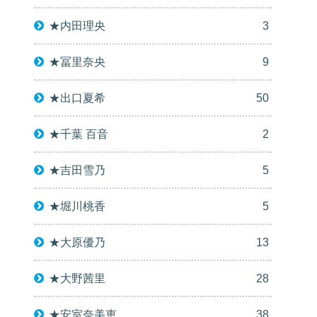
★内田理央
3
★冨里奈央
9
★出口夏希
50
★千葉 百音
2
★吉田雪乃
5
★堀川桃香
5
★大原優乃
13
★大野茜里
28
★安室奈美恵
38