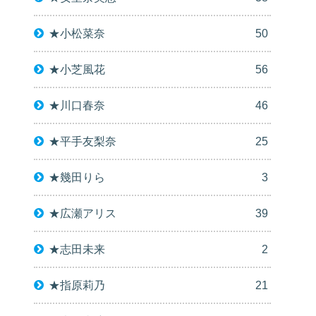
★小松菜奈
50
★小芝風花
56
★川口春奈
46
★平手友梨奈
25
★幾田りら
3
★広瀬アリス
39
★志田未来
2
★指原莉乃
21