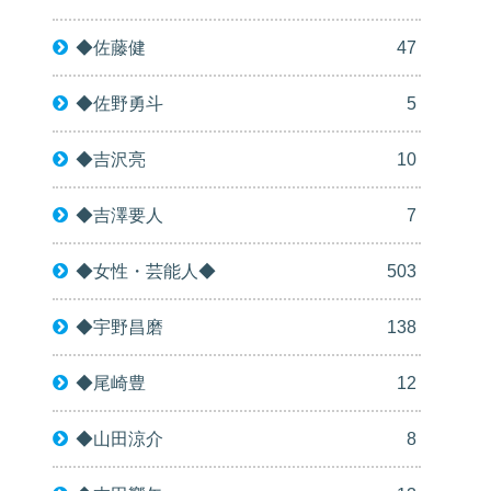
◆佐藤健
47
◆佐野勇斗
5
◆吉沢亮
10
◆吉澤要人
7
◆女性・芸能人◆
503
◆宇野昌磨
138
◆尾崎豊
12
◆山田涼介
8