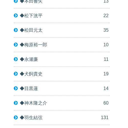
◆本田響矢
13
◆松下洸平
22
◆松田元太
35
◆梅原裕一郎
10
◆永瀬廉
11
◆犬飼貴史
19
◆目黒蓮
14
◆神木隆之介
60
◆羽生結弦
131