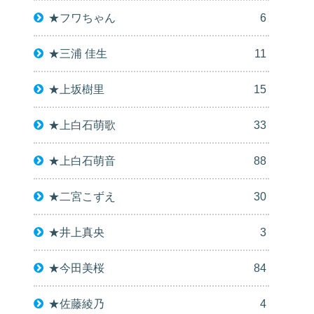
★フワちゃん
6
★三浦 佳生
11
★上坂樹里
15
★上白石萌歌
33
★上白石萌音
88
★二宮こずえ
30
★井上真央
3
★今田美桜
84
★佐藤綾乃
4