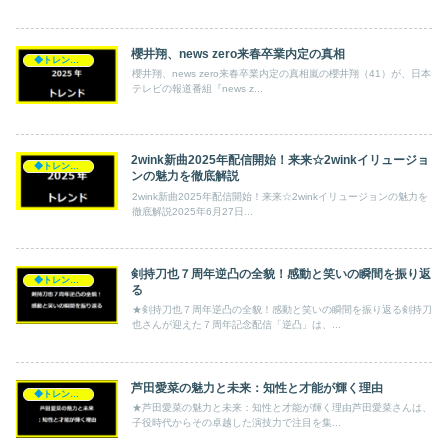
櫻井翔、news zero来春卒業内定の真相
◆トレンド◆
櫻井翔、news zero来春卒業内定の真相嵐の櫻井翔（41）が、日本
テレビの報道番組『news z...
2wink新曲2025年配信開始！来来☆2winkイリュージョ
◆トレンド◆
ンの魅力を徹底解説
2wink新曲2025年配信開始！来来☆2winkイリュージョンの魅力を
徹底解説2025年6月27日...
剣持刀也７周年逆凸の全貌！感動と笑いの瞬間を振り返
◆トレンド◆
る
★剣持刀也７周年逆凸の全貌！感動と笑いの瞬間を振り返る剣持刀
也さんが迎えた７周年記念配信「逆凸」は、...
芦田愛菜の魅力と未来：知性と才能が輝く理由
◆トレンド◆
★芦田愛菜の魅力と未来：知性と才能が輝く理由芦田愛菜さんは、
子役時代からその卓越した演技力で注目を集...