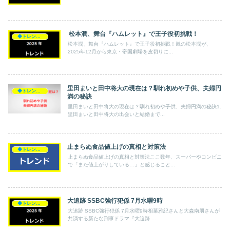
松本潤、舞台『ハムレット』で王子役初挑戦！
◆トレンド◆
松本潤、舞台『ハムレット』で王子役初挑戦！嵐の松本潤が、
2025年12月から東京・帝国劇場を皮切りに...
里田まいと田中将大の現在は？馴れ初めや子供、夫婦円
◆トレンド◆
満の秘訣
里田まいと田中将大の現在は？馴れ初めや子供、夫婦円満の秘訣1.
里田まいと田中将大の出会いと結婚まで...
止まらぬ食品値上げの真相と対策法
◆トレンド◆
止まらぬ食品値上げの真相と対策法ここ数年、スーパーやコンビニ
で「また値上がりしている…」と感じること...
大追跡 SSBC強行犯係 7月水曜9時
◆トレンド◆
大追跡 SSBC強行犯係 7月水曜9時相葉雅紀さんと大森南朋さんが
共演する新たな刑事ドラマ『大追跡 ...