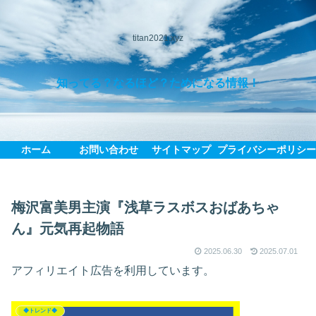
titan2021.xyz
知ってる？なるほど？ためになる情報！
ホーム
お問い合わせ
サイトマップ
プライバシーポリシ
梅沢富美男主演『浅草ラスボスおばあちゃ
ん』元気再起物語
2025.06.30
2025.07.01
アフィリエイト広告を利用しています。
◆トレンド◆