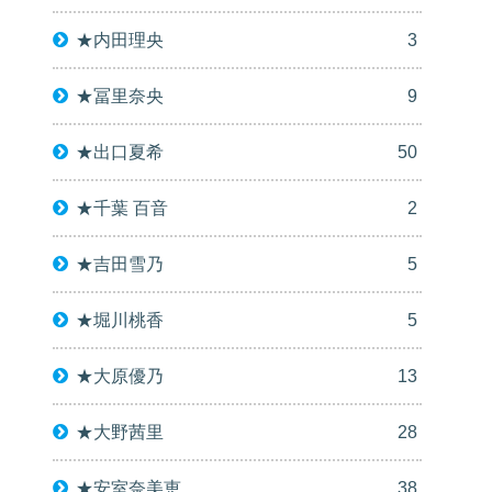
★内田理央
3
★冨里奈央
9
★出口夏希
50
★千葉 百音
2
★吉田雪乃
5
★堀川桃香
5
★大原優乃
13
★大野茜里
28
★安室奈美恵
38