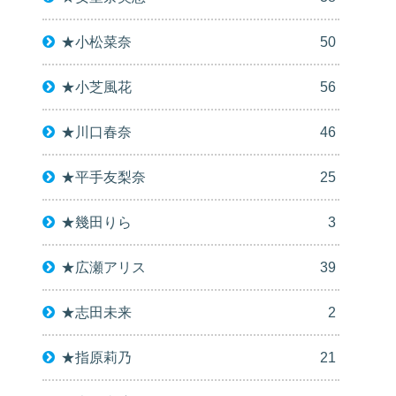
★小松菜奈
50
★小芝風花
56
★川口春奈
46
★平手友梨奈
25
★幾田りら
3
★広瀬アリス
39
★志田未来
2
★指原莉乃
21