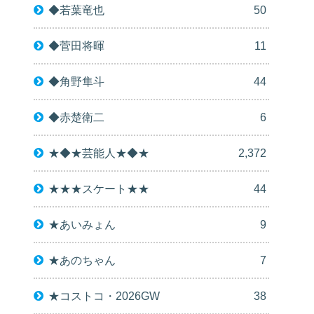
◆若葉竜也
50
◆菅田将暉
11
◆角野隼斗
44
◆赤楚衛二
6
★◆★芸能人★◆★
2,372
★★★スケート★★
44
★あいみょん
9
★あのちゃん
7
★コストコ・2026GW
38