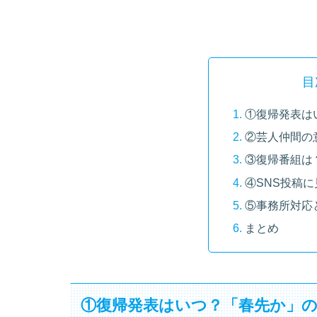
目
①復帰発表は
②芸人仲間の
③復帰番組は
④SNS投稿に
⑤事務所対応
まとめ
①復帰発表はいつ？「春先か」