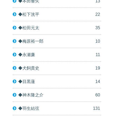
◆本田響矢
13
◆松下洸平
22
◆松田元太
35
◆梅原裕一郎
10
◆永瀬廉
11
◆犬飼貴史
19
◆目黒蓮
14
◆神木隆之介
60
◆羽生結弦
131