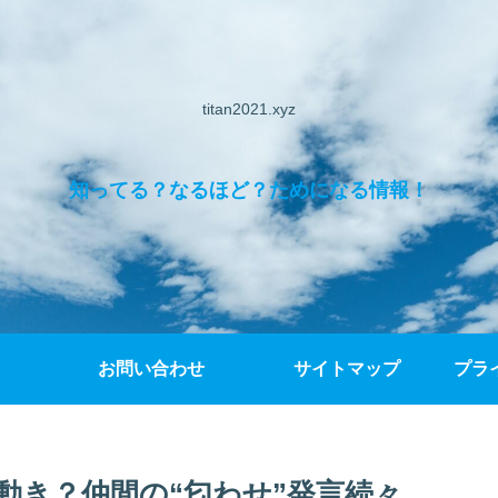
titan2021.xyz
知ってる？なるほど？ためになる情報！
お問い合わせ
サイトマップ
プラ
動き？仲間の“匂わせ”発言続々