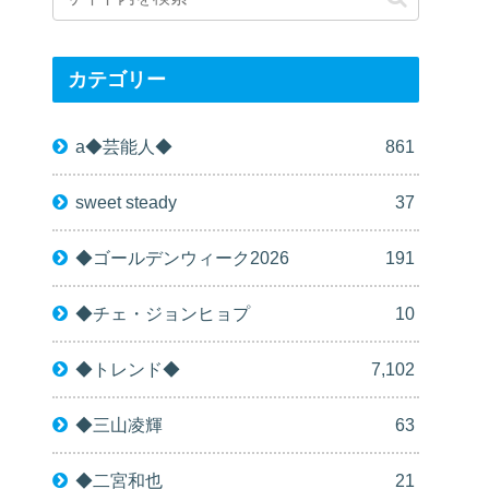
カテゴリー
a◆芸能人◆
861
sweet steady
37
◆ゴールデンウィーク2026
191
◆チェ・ジョンヒョプ
10
◆トレンド◆
7,102
◆三山凌輝
63
◆二宮和也
21