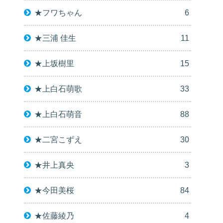
★フワちゃん
6
★三浦 佳生
11
★上坂樹里
15
★上白石萌歌
33
★上白石萌音
88
★二宮こずえ
30
★井上真央
3
★今田美桜
84
★佐藤綾乃
4