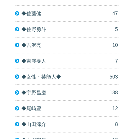
◆佐藤健
47
◆佐野勇斗
5
◆吉沢亮
10
◆吉澤要人
7
◆女性・芸能人◆
503
◆宇野昌磨
138
◆尾崎豊
12
◆山田涼介
8