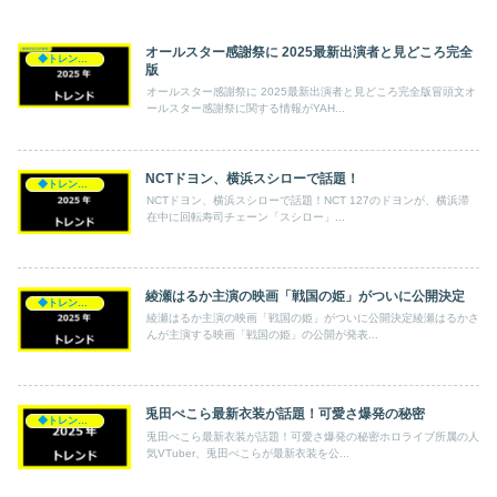
オールスター感謝祭に 2025最新出演者と見どころ完全
◆トレンド◆
版
オールスター感謝祭に 2025最新出演者と見どころ完全版冒頭文オ
ールスター感謝祭に関する情報がYAH...
NCTドヨン、横浜スシローで話題！
◆トレンド◆
NCTドヨン、横浜スシローで話題！NCT 127のドヨンが、横浜滞
在中に回転寿司チェーン「スシロー」...
綾瀬はるか主演の映画「戦国の姫」がついに公開決定
◆トレンド◆
綾瀬はるか主演の映画「戦国の姫」がついに公開決定綾瀬はるかさ
んが主演する映画「戦国の姫」の公開が発表...
兎田ぺこら最新衣装が話題！可愛さ爆発の秘密
◆トレンド◆
兎田ぺこら最新衣装が話題！可愛さ爆発の秘密ホロライブ所属の人
気VTuber、兎田ぺこらが最新衣装を公...