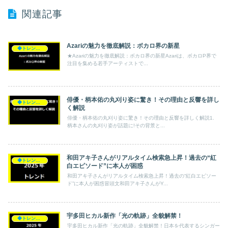
関連記事
Azariの魅力を徹底解説：ボカロ界の新星
◆トレンド◆
★Azariの魅力を徹底解説：ボカロ界の新星Azariは、ボカロP界で
注目を集める若手アーティストで...
俳優・柄本佑の丸刈り姿に驚き！その理由と反響を詳し
◆トレンド◆
く解説
俳優・柄本佑の丸刈り姿に驚き！その理由と反響を詳しく解説1.
柄本さんの丸刈り姿が話題に!その背景と...
和田アキ子さんがリアルタイム検索急上昇！過去の“紅
◆トレンド◆
白エピソード”に本人が困惑
和田アキ子さんがリアルタイム検索急上昇！過去の“紅白エピソー
ド”に本人が困惑冒頭文和田アキ子さんがY...
宇多田ヒカル新作「光の軌跡」全貌解禁！
◆トレンド◆
宇多田ヒカル新作「光の軌跡」全貌解禁！日本を代表するシンガー