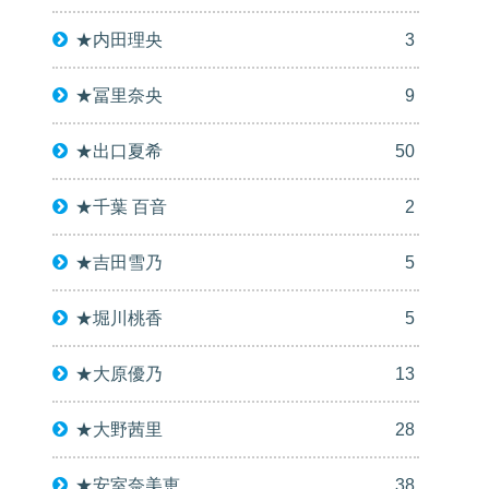
★内田理央
3
★冨里奈央
9
★出口夏希
50
★千葉 百音
2
★吉田雪乃
5
★堀川桃香
5
★大原優乃
13
★大野茜里
28
★安室奈美恵
38