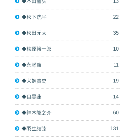
◆本田響矢
13
◆松下洸平
22
◆松田元太
35
◆梅原裕一郎
10
◆永瀬廉
11
◆犬飼貴史
19
◆目黒蓮
14
◆神木隆之介
60
◆羽生結弦
131