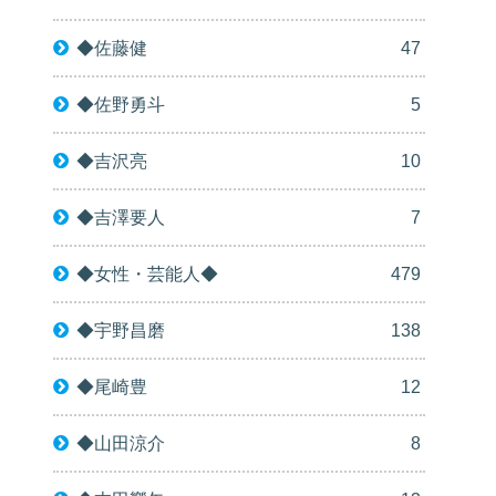
◆佐藤健
47
◆佐野勇斗
5
◆吉沢亮
10
◆吉澤要人
7
◆女性・芸能人◆
479
◆宇野昌磨
138
◆尾崎豊
12
◆山田涼介
8