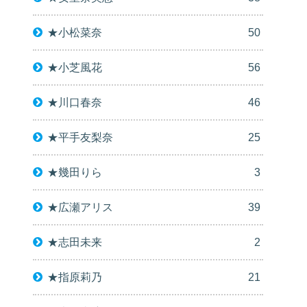
★小松菜奈
50
★小芝風花
56
★川口春奈
46
★平手友梨奈
25
★幾田りら
3
★広瀬アリス
39
★志田未来
2
★指原莉乃
21