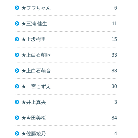
★フワちゃん
6
★三浦 佳生
11
★上坂樹里
15
★上白石萌歌
33
★上白石萌音
88
★二宮こずえ
30
★井上真央
3
★今田美桜
84
★佐藤綾乃
4