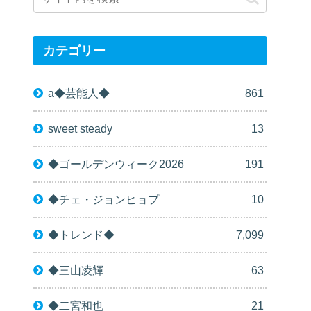
カテゴリー
a◆芸能人◆
861
sweet steady
13
◆ゴールデンウィーク2026
191
◆チェ・ジョンヒョプ
10
◆トレンド◆
7,099
◆三山凌輝
63
◆二宮和也
21