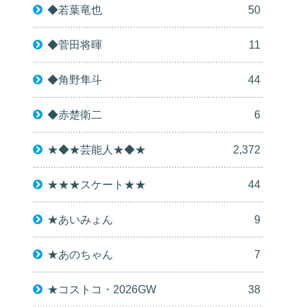
◆若葉竜也
50
◆菅田将暉
11
◆角野隼斗
44
◆赤楚衛二
6
★◆★芸能人★◆★
2,372
★★★スケート★★
44
★あいみょん
9
★あのちゃん
7
★コストコ・2026GW
38