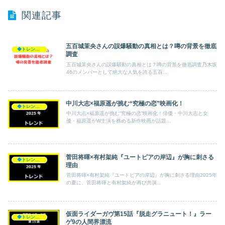
関連記事
五百城茉央さんの誤爆騒動の真相とは？噂の背景を徹底
◆トレンド◆
調査
五百城茉央さんの誤爆騒動の真相とは？噂の背景を徹底調査乃木坂
46のメンバーとして絶大な人気を誇る五百...
中川大志×福原遥が挑む“究極の恋”映画化！
◆トレンド◆
中川大志×福原遥が挑む“究極の恋”映画化！俳優・中川大志と女
優・福原遥がW主演を務める新作映画が話題...
菅田将暉×有村架純『ユートピアの岸辺』が胸に刺さる
◆トレンド◆
理由
菅田将暉×有村架純『ユートピアの岸辺』が胸に刺さる理由2025年
の夏に、菅田将暉と有村架純が再び共演...
仮面ライダーガヴ第15話『脱走グラニュート！』ラー
◆トレンド◆
ゲ9の人間界漂流