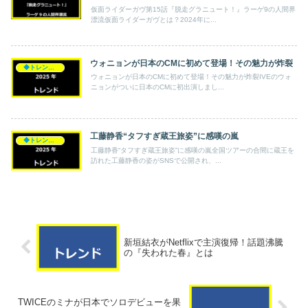
仮面ライダーガヴ第15話『脱走グラニュート！』ラーゲ9の人間界
漂流仮面ライダーガヴとは？2024年に...
ウォニョンが日本のCMに初めて登場！その魅力が炸裂
◆トレンド◆
ウォニョンが日本のCMに初めて登場！その魅力が炸裂IVEのウォ
ニョンがついに日本のCMに初出演しまし...
工藤静香“タフすぎ蔵王旅姿”に感嘆の嵐
◆トレンド◆
工藤静香“タフすぎ蔵王旅姿”に感嘆の嵐全国ツアーの合間に蔵王を
訪れた工藤静香の姿がSNSで公開され、...
新垣結衣がNetflixで主演復帰！話題沸騰
の『失われた春』とは
TWICEのミナが日本でソロデビューを果