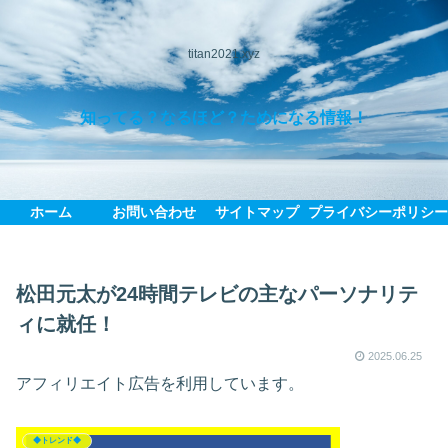
titan2021.xyz
知ってる？なるほど？ためになる情報！
ホーム
お問い合わせ
サイトマップ
プライバシーポリシ
松田元太が24時間テレビの主なパーソナリテ
ィに就任！
2025.06.25
アフィリエイト広告を利用しています。
◆トレンド◆