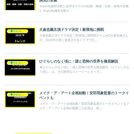
病気の全貌
Superfly越智志帆と金澤ダイスケの結婚・離婚・出産・病気の全貌
1. Superfly越智志帆と...
大倉忠義主演ドラマ決定！新境地に挑戦
◆トレンド◆
大倉忠義主演ドラマ決定！新境地に挑戦関ジャニ∞の大倉忠義さん
が、2025年の秋に放送されるドラマで主...
ひぐらしのなく頃に：謎と恐怖の世界を徹底解説
◆トレンド◆
★ひぐらしのなく頃に：謎と恐怖の世界を徹底解説「ひぐらしのな
く頃に」は、その独特なストーリーとキャラ...
メイク・ア・アート企画始動！安田現象監督のトークイ
◆トレンド◆
ベントも
メイク・ア・アート企画始動！安田現象監督のトークイベントもメ
イク・ア・アート企画の概要この企画は、映...