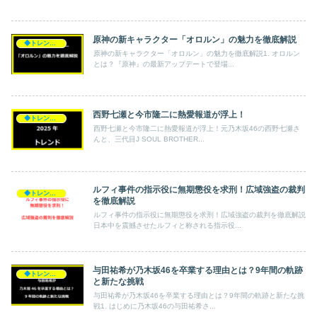
原神の新キャラクター「オロルン」の魅力を徹底解説
◆トレンド◆
原神の新キャラクター「オロルン」の魅力を徹底解説1. オロルン
とは？『原神』の最新アップデートで登場...
西野七瀬と今市隆二に熱愛報道が浮上！
◆トレンド◆
西野七瀬と今市隆二に熱愛報道が浮上！元乃木坂46の西野七瀬さ
んと、三代目J SOUL BROTHER...
ルフィ事件の指示役に無期懲役を求刑！広域強盗の裁判
◆トレンド◆
を徹底解説
ルフィ事件の指示役に無期懲役を求刑！広域強盗の裁判を徹底解説
日本中を震撼させたルフィと称される指示役...
与田祐希が乃木坂46を卒業する理由とは？9年間の軌跡
◆トレンド◆
と新たな挑戦
与田祐希が乃木坂46を卒業する理由とは？9年間の軌跡と新たな挑
戦1. はじめに乃木坂46の与田祐希さ...