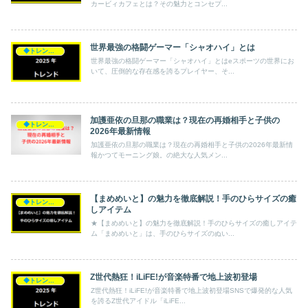
カービィカフェとは？その魅力とコンセプ...
世界最強の格闘ゲーマー「シャオハイ」とは
◆トレンド◆
世界最強の格闘ゲーマー「シャオハイ」とはeスポーツの世界にお
いて、圧倒的な存在感を誇るプレイヤー、そ...
加護亜依の旦那の職業は？現在の再婚相手と子供の
◆トレンド◆
2026年最新情報
加護亜依の旦那の職業は？現在の再婚相手と子供の2026年最新情
報かつてモーニング娘。の絶大な人気メン...
【まめめいと】の魅力を徹底解説！手のひらサイズの癒
◆トレンド◆
しアイテム
★【まめめいと】の魅力を徹底解説！手のひらサイズの癒しアイテ
ム「まめめいと」は、手のひらサイズのぬい...
Z世代熱狂！iLiFE!が音楽特番で地上波初登場
◆トレンド◆
Z世代熱狂！iLiFE!が音楽特番で地上波初登場SNSで爆発的な人気
を誇るZ世代アイドル「iLiFE...