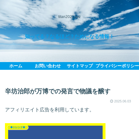
titan2021.xyz
知ってる？なるほど？ためになる情報！
ホーム
お問い合わせ
サイトマップ
プライバシーポリシ
辛坊治郎が万博での発言で物議を醸す
2025.06.03
アフィリエイト広告を利用しています。
◆トレンド◆