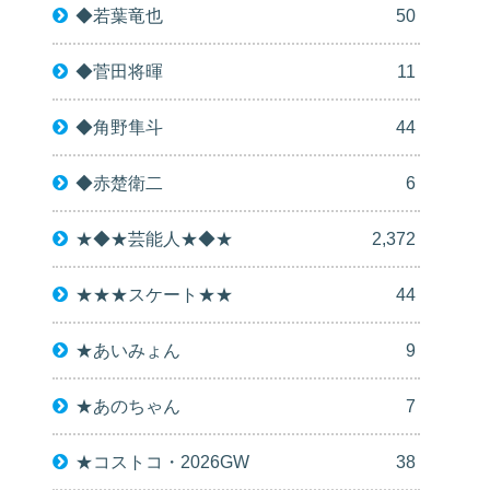
◆若葉竜也
50
◆菅田将暉
11
◆角野隼斗
44
◆赤楚衛二
6
★◆★芸能人★◆★
2,372
★★★スケート★★
44
★あいみょん
9
★あのちゃん
7
★コストコ・2026GW
38