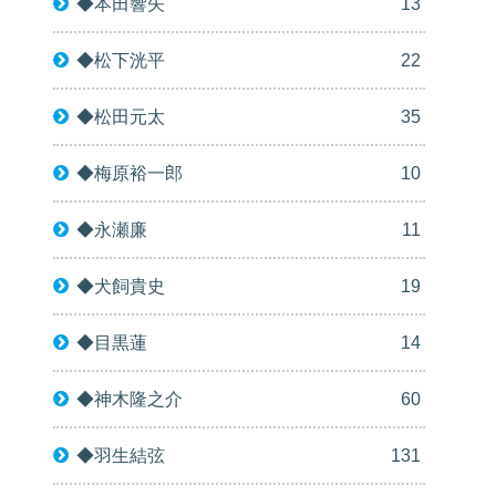
◆本田響矢
13
◆松下洸平
22
◆松田元太
35
◆梅原裕一郎
10
◆永瀬廉
11
◆犬飼貴史
19
◆目黒蓮
14
◆神木隆之介
60
◆羽生結弦
131