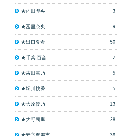
★内田理央
3
★冨里奈央
9
★出口夏希
50
★千葉 百音
2
★吉田雪乃
5
★堀川桃香
5
★大原優乃
13
★大野茜里
28
★安室奈美恵
38