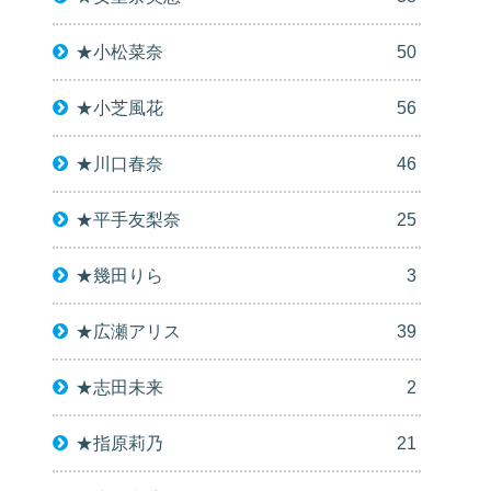
★小松菜奈
50
★小芝風花
56
★川口春奈
46
★平手友梨奈
25
★幾田りら
3
★広瀬アリス
39
★志田未来
2
★指原莉乃
21