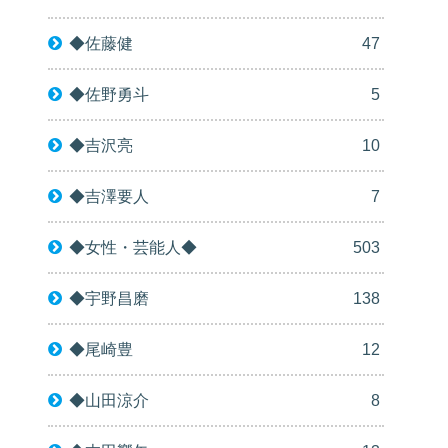
◆佐藤健
47
◆佐野勇斗
5
◆吉沢亮
10
◆吉澤要人
7
◆女性・芸能人◆
503
◆宇野昌磨
138
◆尾崎豊
12
◆山田涼介
8