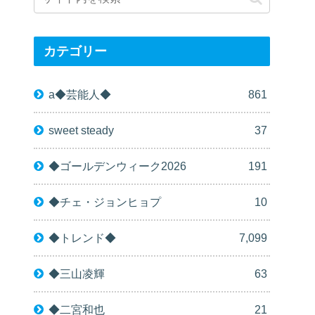
カテゴリー
a◆芸能人◆
861
sweet steady
37
◆ゴールデンウィーク2026
191
◆チェ・ジョンヒョプ
10
◆トレンド◆
7,099
◆三山凌輝
63
◆二宮和也
21