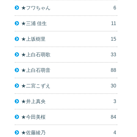
★フワちゃん
6
★三浦 佳生
11
★上坂樹里
15
★上白石萌歌
33
★上白石萌音
88
★二宮こずえ
30
★井上真央
3
★今田美桜
84
★佐藤綾乃
4