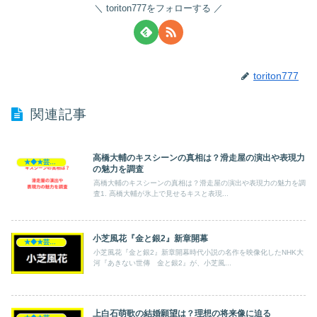
toriton777をフォローする
toriton777
関連記事
高橋大輔のキスシーンの真相は？滑走屋の演出や表現力
★◆★芸能人★◆★
の魅力を調査
高橋大輔のキスシーンの真相は？滑走屋の演出や表現力の魅力を調
査1. 高橋大輔が氷上で見せるキスと表現...
小芝風花『金と銀2』新章開幕
★◆★芸能人★◆★
小芝風花『金と銀2』新章開幕時代小説の名作を映像化したNHK大
河『あきない世傳 金と銀2』が、小芝風...
上白石萌歌の結婚願望は？理想の将来像に迫る