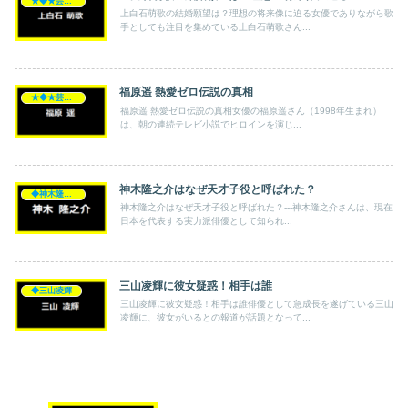
★◆★芸能人★◆★
上白石萌歌の結婚願望は？理想の将来像に迫る女優でありながら歌
手としても注目を集めている上白石萌歌さん...
福原遥 熱愛ゼロ伝説の真相
★◆★芸能人★◆★
福原遥 熱愛ゼロ伝説の真相女優の福原遥さん（1998年生まれ）
は、朝の連続テレビ小説でヒロインを演じ...
神木隆之介はなぜ天才子役と呼ばれた？
◆神木隆之介
神木隆之介はなぜ天才子役と呼ばれた？---神木隆之介さんは、現在
日本を代表する実力派俳優として知られ...
三山凌輝に彼女疑惑！相手は誰
◆三山凌輝
三山凌輝に彼女疑惑！相手は誰俳優として急成長を遂げている三山
凌輝に、彼女がいるとの報道が話題となって...