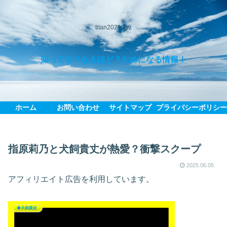
titan2021.xyz
知ってる？なるほど？ためになる情報！
ホーム
お問い合わせ
サイトマップ
プライバシーポリシ
指原莉乃と犬飼貴丈が熱愛？衝撃スクープ
2025.06.05
アフィリエイト広告を利用しています。
◆犬飼貴史