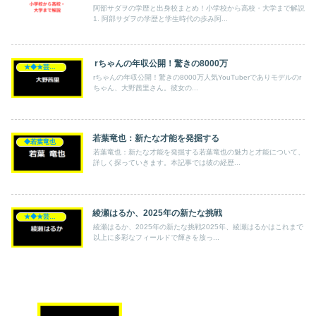
阿部サダヲの学歴と出身校まとめ！小学校から高校・大学まで解説
1. 阿部サダヲの学歴と学生時代の歩み阿...
rちゃんの年収公開！驚きの8000万
★◆★芸能人★◆★
rちゃんの年収公開！驚きの8000万人気YouTuberでありモデルのr
ちゃん、大野茜里さん。彼女の...
若葉竜也：新たな才能を発掘する
◆若葉竜也
若葉竜也：新たな才能を発掘する若葉竜也の魅力と才能について、
詳しく探っていきます。本記事では彼の経歴...
綾瀬はるか、2025年の新たな挑戦
★◆★芸能人★◆★
綾瀬はるか、2025年の新たな挑戦2025年、綾瀬はるかはこれまで
以上に多彩なフィールドで輝きを放っ...