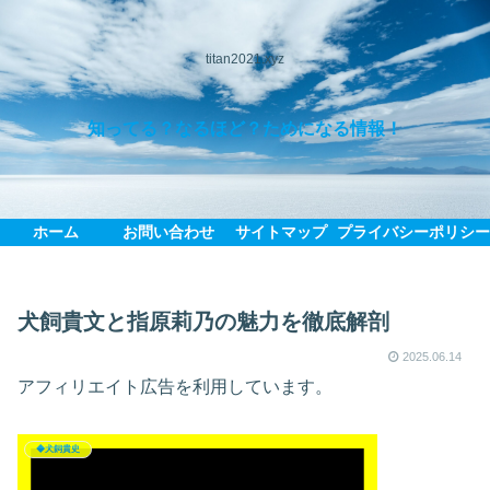
titan2021.xyz
知ってる？なるほど？ためになる情報！
ホーム
お問い合わせ
サイトマップ
プライバシーポリシ
犬飼貴文と指原莉乃の魅力を徹底解剖
2025.06.14
アフィリエイト広告を利用しています。
◆犬飼貴史