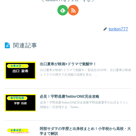
toriton777
関連記事
出口夏希が映画×ドラマで覚醒中！
★◆★芸能人★◆★
出口夏希が映画×ドラマで覚醒中！冒頭文2025年、出口夏希が映画
とドラマの両方で主演級の活躍を見せ、...
必見！宇野昌磨TwitterONE完全攻略
◆宇野昌磨
必見！宇野昌磨TwitterONE完全攻略宇野昌磨選手の公式＆ファン
情報を一元管理する「Twitte...
阿部サダヲの学歴と出身校まとめ！小学校から高校・大
★◆★芸能人★◆★
学まで解説