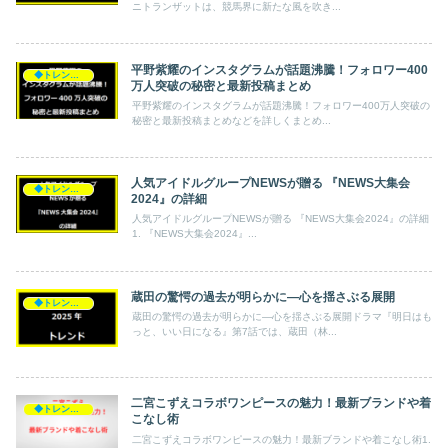
ニトランザットは、競馬界に新たな風を吹き...
平野紫耀のインスタグラムが話題沸騰！フォロワー400
◆トレンド◆
万人突破の秘密と最新投稿まとめ
平野紫耀のインスタグラムが話題沸騰！フォロワー400万人突破の
秘密と最新投稿まとめなどを詳しくまとめ...
人気アイドルグループNEWSが贈る 『NEWS大集会
◆トレンド◆
2024』の詳細
人気アイドルグループNEWSが贈る 『NEWS大集会2024』の詳細
1. 『NEWS大集会2024』...
蔵田の驚愕の過去が明らかに—心を揺さぶる展開
◆トレンド◆
蔵田の驚愕の過去が明らかに—心を揺さぶる展開ドラマ『明日はも
っと、いい日になる』第7話では、蔵田（林...
二宮こずえコラボワンピースの魅力！最新ブランドや着
◆トレンド◆
こなし術
二宮こずえコラボワンピースの魅力！最新ブランドや着こなし術1.