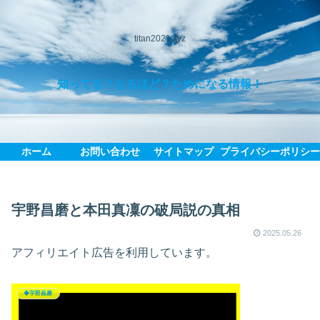
titan2021.xyz
知ってる？なるほど？ためになる情報！
ホーム
お問い合わせ
サイトマップ
プライバシーポリシ
宇野昌磨と本田真凜の破局説の真相
2025.05.26
アフィリエイト広告を利用しています。
◆宇野昌磨