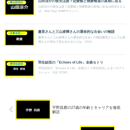
山田涼介の彼女は誰？恋愛観と熱愛報道の真相に迫る
◆山田涼介
山田涼介の彼女は誰？恋愛観と熱愛報道の真相に迫る山田涼介さん
は、Hey! Say! JUMPのメンバ...
趣里さんと三山凌輝さんの運命的な出会いの物語
★◆★芸能人★◆★
趣里さんと三山凌輝さんの運命的な出会いの物語趣里さんと三山凌
輝さんが初めて顔を合わせたのは、2024...
羽生結弦の「Echoes of Life」全曲セトリ
◆羽生結弦
羽生結弦の「Echoes of Life」全曲セトリ羽生結弦によるソロアイ
スショー「ICE STOR...
宇野昌磨の27歳の年齢とキャリアを徹底
解説