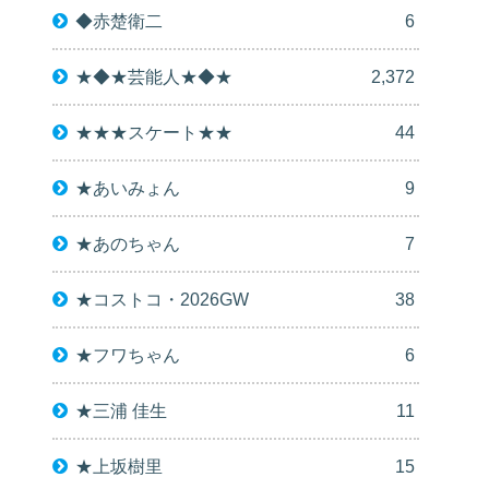
◆赤楚衛二
6
★◆★芸能人★◆★
2,372
★★★スケート★★
44
★あいみょん
9
★あのちゃん
7
★コストコ・2026GW
38
★フワちゃん
6
★三浦 佳生
11
★上坂樹里
15