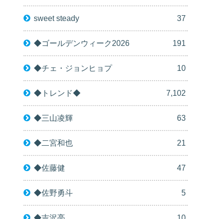
sweet steady
37
◆ゴールデンウィーク2026
191
◆チェ・ジョンヒョプ
10
◆トレンド◆
7,102
◆三山凌輝
63
◆二宮和也
21
◆佐藤健
47
◆佐野勇斗
5
◆吉沢亮
10