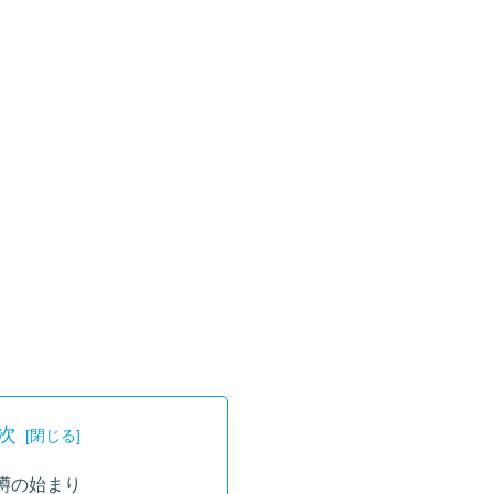
次
噂の始まり