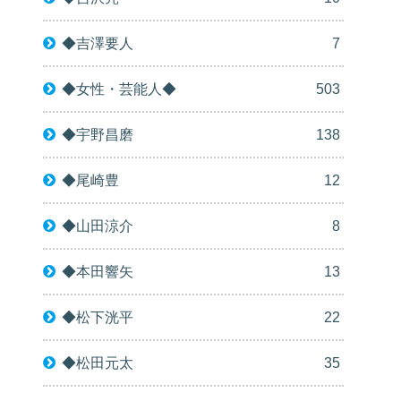
◆吉澤要人
7
◆女性・芸能人◆
503
◆宇野昌磨
138
◆尾崎豊
12
◆山田涼介
8
◆本田響矢
13
◆松下洸平
22
◆松田元太
35