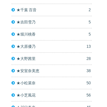
★千葉 百音
2
★吉田雪乃
5
★堀川桃香
5
★大原優乃
13
★大野茜里
28
★安室奈美恵
38
★小松菜奈
50
★小芝風花
56