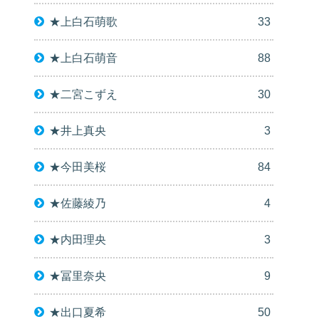
★上白石萌歌
33
★上白石萌音
88
★二宮こずえ
30
★井上真央
3
★今田美桜
84
★佐藤綾乃
4
★内田理央
3
★冨里奈央
9
★出口夏希
50