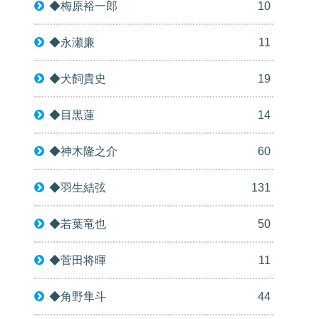
◆梅原裕一郎
10
◆永瀬廉
11
◆犬飼貴史
19
◆目黒蓮
14
◆神木隆之介
60
◆羽生結弦
131
◆若葉竜也
50
◆菅田将暉
11
◆角野隼斗
44