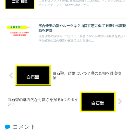
二宮和也ファンミ会場5選完全網羅！二宮和也ファンクラブ限定フ
ァンミーティング「Show Case」が...
河合優実の親やルーツは？山口百恵に似てる噂や出演映
★◆★芸能人★◆★
画を解説
河合優実の親やルーツは？山口百恵に似てる噂や出演映画を解説1.
河合優実の親の職業や家庭環境と自身の...
白石聖、結婚はいつ？噂の真相を徹底検
証
白石聖の魅力的な可愛さを探る5つのポイ
ント
コメント