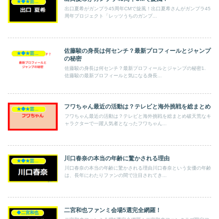
★◆★芸能人★◆★
出口夏希がガンプラ45周年CMで旋風！出口夏希さんがガンプラ45
周年プロジェクト「レッツうちのガンプ...
佐藤駿の身長は何センチ？最新プロフィールとジャンプ
★◆★芸能人★◆★
の秘密
佐藤駿の身長は何センチ？最新プロフィールとジャンプの秘密1.
佐藤駿の最新プロフィールと気になる身長...
フワちゃん最近の活動は？テレビと海外挑戦を総まとめ
★◆★芸能人★◆★
フワちゃん最近の活動は？テレビと海外挑戦を総まとめ破天荒なキ
ャラクターで一躍人気者となったフワちゃん...
川口春奈の本当の年齢に驚かされる理由
★◆★芸能人★◆★
川口春奈の本当の年齢に驚かされる理由川口春奈という女優の年齢
は、長年にわたりファンの間で注目されてき...
二宮和也ファンミ会場5選完全網羅！
◆二宮和也