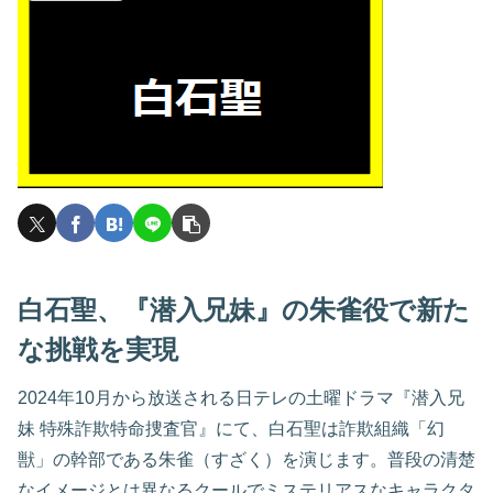
白石聖、『潜入兄妹』の朱雀役で新た
な挑戦を実現
2024年10月から放送される日テレの土曜ドラマ『潜入兄
妹 特殊詐欺特命捜査官』にて、白石聖は詐欺組織「幻
獣」の幹部である朱雀（すざく）を演じます。普段の清楚
なイメージとは異なるクールでミステリアスなキャラクタ