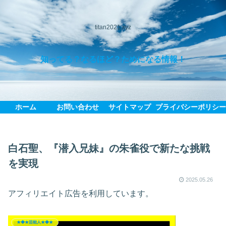
titan2021.xyz
知ってる？なるほど？ためになる情報！
ホーム
お問い合わせ
サイトマップ
プライバシーポリシ
白石聖、『潜入兄妹』の朱雀役で新たな挑戦
を実現
2025.05.26
アフィリエイト広告を利用しています。
★◆★芸能人★◆★